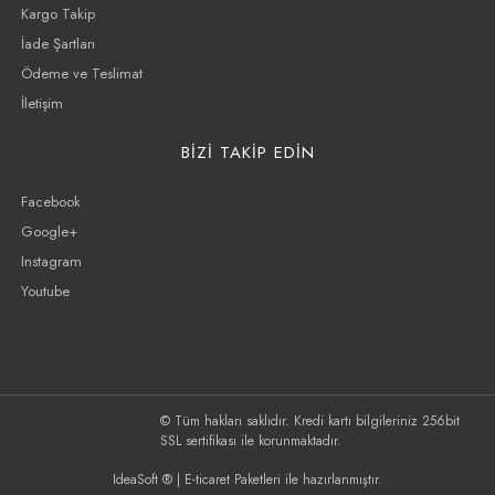
Kargo Takip
İade Şartları
Ödeme ve Teslimat
İletişim
BİZİ TAKİP EDİN
Facebook
Google+
Instagram
Youtube
© Tüm hakları saklıdır. Kredi kartı bilgileriniz 256bit
SSL sertifikası ile korunmaktadır.
IdeaSoft ®
|
E-ticaret
Paketleri ile hazırlanmıştır.