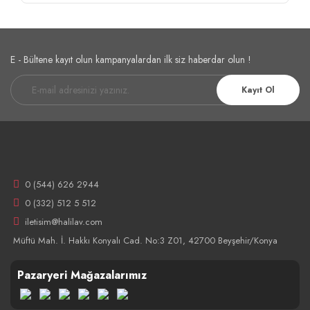
E - Bültene kayıt olun kampanyalardan ilk siz haberdar olun !
Kayıt Ol
0 (544) 626 2944
0 (332) 512 5 512
iletisim@halilav.com
Müftü Mah. İ. Hakkı Konyalı Cad. No:3 Z01, 42700 Beyşehir/Konya
Pazaryeri Mağazalarımız