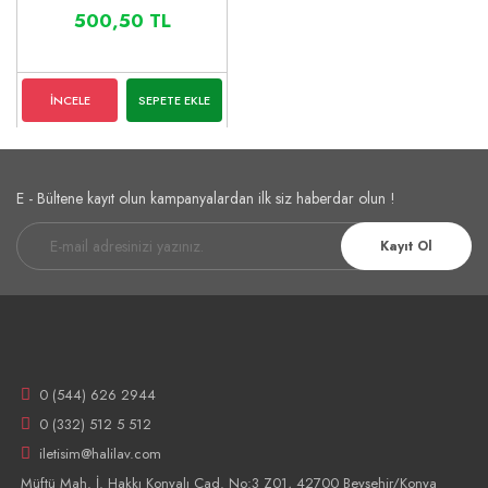
500,50 TL
İNCELE
SEPETE EKLE
E - Bültene kayıt olun kampanyalardan ilk siz haberdar olun !
Kayıt Ol
0 (544) 626 2944
0 (332) 512 5 512
iletisim@halilav.com
Müftü Mah. İ. Hakkı Konyalı Cad. No:3 Z01, 42700 Beyşehir/Konya