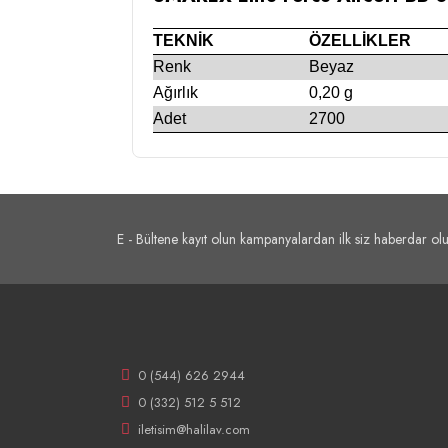
TEKNİK
ÖZELLİKLER
Renk
Beyaz
Ağırlık
0,20 g
Adet
2700
E - Bültene kayıt olun kampanyalardan ilk siz haberdar olu
0 (544) 626 2944
0 (332) 512 5 512
iletisim@halilav.com