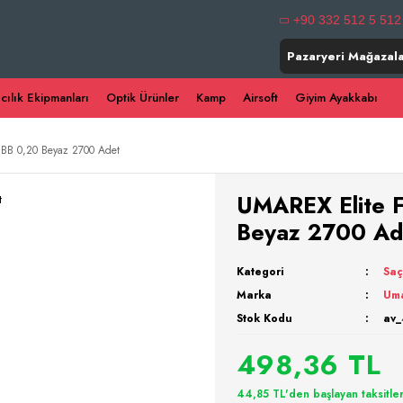
+90 332 512 5 512
Pazaryeri Mağazala
ıcılık Ekipmanları
Optik Ürünler
Kamp
Airsoft
Giyim Ayakkabı
t BB 0,20 Beyaz 2700 Adet
UMAREX Elite F
Beyaz 2700 Ad
Kategori
Saç
Marka
Um
Stok Kodu
av_
498,36 TL
44,85 TL'den başlayan taksitler