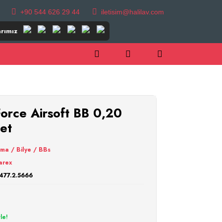
+90 544 626 29 44
iletisim@halilav.com
rımız
orce Airsoft BB 0,20
et
ma / Bilye / BBs
arex
477.2.5666
le!