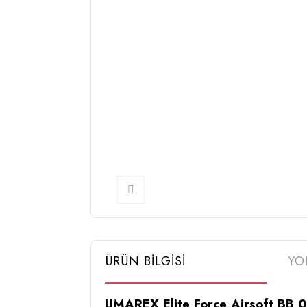
ÜRÜN BİLGİSİ
YO
UMAREX Elite Force Airsoft BB 