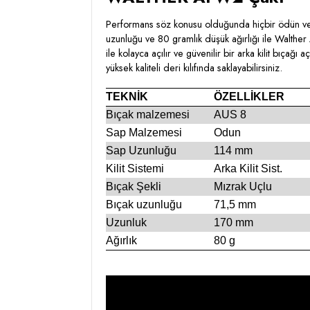
Performans söz konusu olduğunda hiçbir ödün ve
uzunluğu ve 80 gramlık düşük ağırlığı ile Walther A
ile kolayca açılır ve güvenilir bir arka kilit bıçağı
yüksek kaliteli deri kılıfında saklayabilirsiniz.
TEKNİK
ÖZELLİKLER
Bıçak malzemesi
AUS 8
Sap Malzemesi
Odun
Sap Uzunluğu
114 mm
Kilit Sistemi
Arka Kilit Sist.
Bıçak Şekli
Mızrak Uçlu
Bıçak uzunluğu
71,5 mm
Uzunluk
170 mm
Ağırlık
80 g