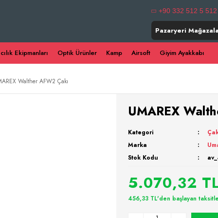
+90 332 512 5 512
Pazaryeri Mağazala
ıcılık Ekipmanları
Optik Ürünler
Kamp
Airsoft
Giyim Ayakkabı
AREX Walther AFW2 Çakı
UMAREX Walth
Kategori
Çak
Marka
Um
Stok Kodu
av_
5.070,32 T
456,33 TL'den başlayan taksitle