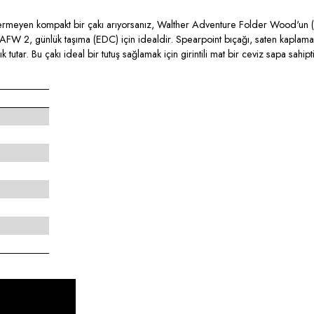
rmeyen kompakt bir çakı arıyorsanız, Walther Adventure Folder Wood'un
FW 2, günlük taşıma (EDC) için idealdir. Spearpoint bıçağı, saten kaplamalı y
 açık tutar. Bu çakı ideal bir tutuş sağlamak için girintili mat bir ceviz sapa s