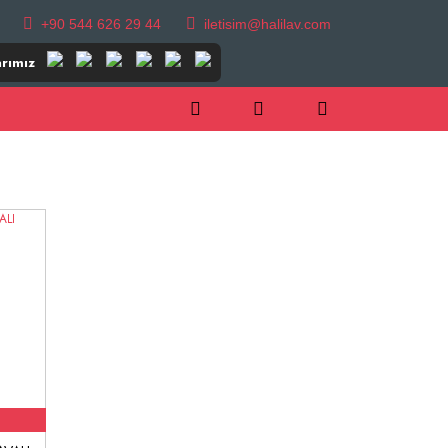
+90 544 626 29 44
iletisim@halilav.com
rımız