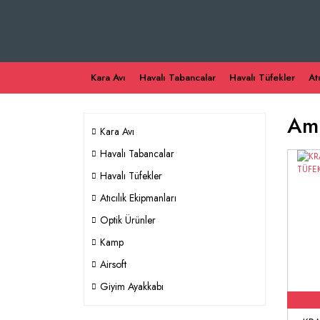
Kara Avı
Havalı Tabancalar
Havalı Tüfekler
At
Ami
Kara Avı
Havalı Tabancalar
Havalı Tüfekler
Atıcılık Ekipmanları
Optik Ürünler
Kamp
Airsoft
Giyim Ayakkabı