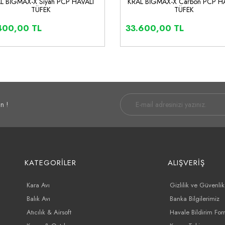
L BİGMAX-X Siyah PCP HAVALI
KRAL BİGMAX-X Carbon PCP H
TÜFEK
TÜFEK
400,00 TL
33.600,00 TL
İNCELE
SEPETE EKLE
İNCELE
SEPETE E
n !
KATEGORİLER
ALIŞVERİŞ
Kara Avı
Gizlilik ve Güvenlik
Balık Avı
Banka Bilgilerimiz
Atıcılık & Airsoft
Havale Bildirim Fo