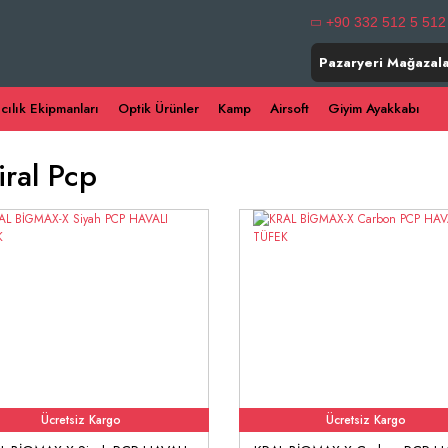
+90 332 512 5 512
Pazaryeri Mağazala
ıcılık Ekipmanları
Optik Ürünler
Kamp
Airsoft
Giyim Ayakkabı
ral Pcp
Ücretsiz Kargo
Ücretsiz Kargo