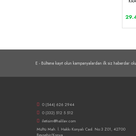
KRA
29.
E - Bültene kayıt olun kampanyalardan ilk siz haberdar olu
0 (544) 626 2944
0 (332) 512 5 512
iletisim@halilav.com
Müftü Mah. İ. Hakkı Konyalı Cad. No:3 Z01, 42700
Beyşehir/Konya