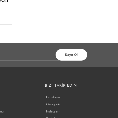
AVALI
KLE
Kayıt Ol
BİZİ TAKİP EDİN
Facebook
Google+
rmu
Instagram