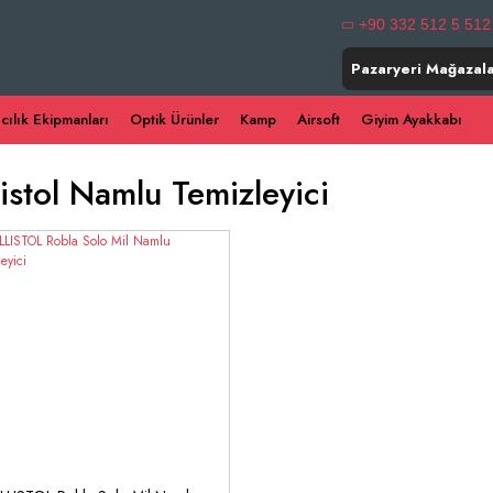
+90 332 512 5 512
Pazaryeri Mağazala
ıcılık Ekipmanları
Optik Ürünler
Kamp
Airsoft
Giyim Ayakkabı
listol Namlu Temizleyici