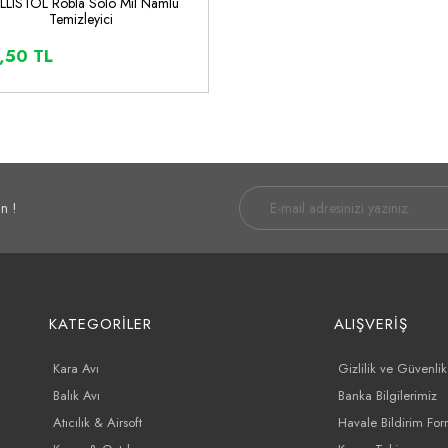
LLISTOL Robla Solo Mil Namlu
Temizleyici
,50 TL
İNCELE
SEPETE EKLE
n !
KATEGORİLER
ALIŞVERİŞ
Kara Avı
Gizlilik ve Güvenlik
Balık Avı
Banka Bilgilerimiz
Atıcılık & Airsoft
Havale Bildirim Fo