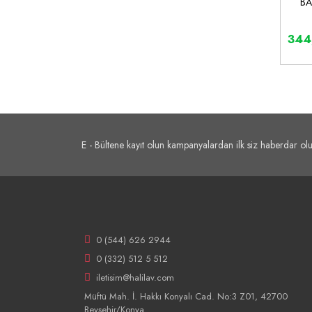
BA
344
E - Bültene kayıt olun kampanyalardan ilk siz haberdar olu
0 (544) 626 2944
0 (332) 512 5 512
iletisim@halilav.com
Müftü Mah. İ. Hakkı Konyalı Cad. No:3 Z01, 42700
Beyşehir/Konya