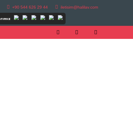
+90 544 626 29 44
iletisim@halilav.com
rımız