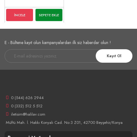
İNCELE
SEPETE EKLE
E - Bültene kayıt olun kampanyalardan ilk siz haberdar olun !
Kayıt Ol
0 (544) 626 2944
0 (332) 512 5 512
iletisim@halilav.com
Müftü Mah. İ. Hakkı Konyalı Cad. No:3 Z01, 42700 Beyşehir/Konya