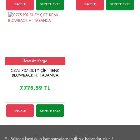
İNCELE
SEPETE EKLE
İNCELE
SEPETE EKLE
Ücretsiz Kargo
CZ75 P07 DUTY ÇİFT RENK
BLOWBACK H. TABANCA
7.775,59 TL
İNCELE
SEPETE EKLE
E - Bültene kayıt olun kampanyalardan ilk siz haberdar olun !