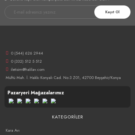
Kayıt Ol
0 (544) 626 2944
0 (332) 512 5 512
iletisim@halilav.com
Müftü Mah. İ. Hakkı Konyalı Cad. No:3 Z01, 42700 Beyşehir/Konya
Pazaryeri Mağazalarımız
KATEGORİLER
Kara Avı