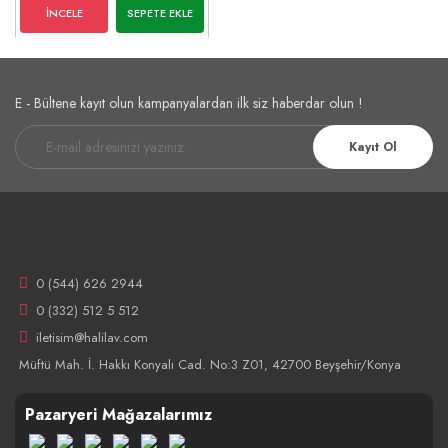
İNCELE
SEPETE EKLE
E - Bültene kayıt olun kampanyalardan ilk siz haberdar olun !
Kayıt Ol
0 (544) 626 2944
0 (332) 512 5 512
iletisim@halilav.com
Müftü Mah. İ. Hakkı Konyalı Cad. No:3 Z01, 42700 Beyşehir/Konya
Pazaryeri Mağazalarımız