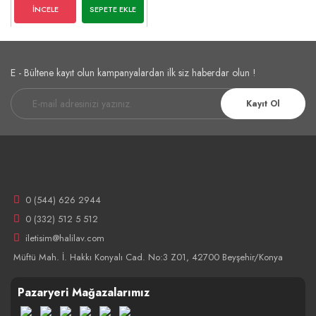
İNCELE
SEPETE EKLE
E - Bültene kayıt olun kampanyalardan ilk siz haberdar olun !
Kayıt Ol
0 (544) 626 2944
0 (332) 512 5 512
iletisim@halilav.com
Müftü Mah. İ. Hakkı Konyalı Cad. No:3 Z01, 42700 Beyşehir/Konya
Pazaryeri Mağazalarımız