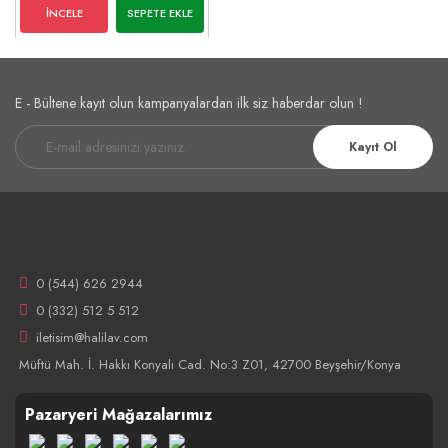
İNCELE
SEPETE EKLE
E - Bültene kayıt olun kampanyalardan ilk siz haberdar olun !
Kayıt Ol
0 (544) 626 2944
0 (332) 512 5 512
iletisim@halilav.com
Müftü Mah. İ. Hakkı Konyalı Cad. No:3 Z01, 42700 Beyşehir/Konya
Pazaryeri Mağazalarımız