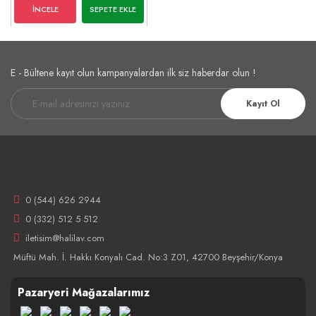
İNCELE
SEPETE EKLE
E - Bültene kayıt olun kampanyalardan ilk siz haberdar olun !
Kayıt Ol
0 (544) 626 2944
0 (332) 512 5 512
iletisim@halilav.com
Müftü Mah. İ. Hakkı Konyalı Cad. No:3 Z01, 42700 Beyşehir/Konya
Pazaryeri Mağazalarımız