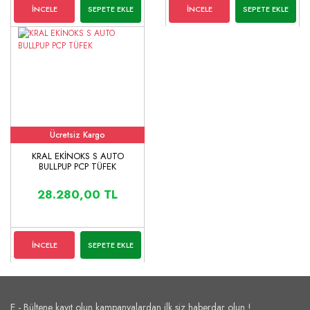
İNCELE
SEPETE EKLE
İNCELE
SEPETE EKLE
Ücretsiz Kargo
KRAL EKİNOKS S AUTO
BULLPUP PCP TÜFEK
28.280,00 TL
İNCELE
SEPETE EKLE
E - Bültene kayıt olun kampanyalardan ilk siz haberdar olun !