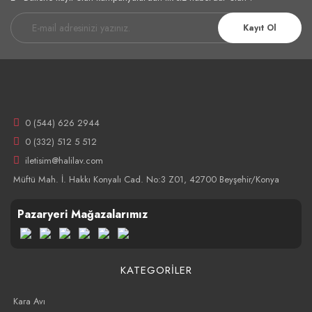
Kayıt Ol
0 (544) 626 2944
0 (332) 512 5 512
iletisim@halilav.com
Müftü Mah. İ. Hakkı Konyalı Cad. No:3 Z01, 42700 Beyşehir/Konya
Pazaryeri Mağazalarımız
KATEGORİLER
Kara Avı