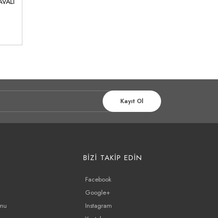
AVALI
KLE
Kayıt Ol
BİZİ TAKİP EDİN
Facebook
Google+
rmu
Instagram