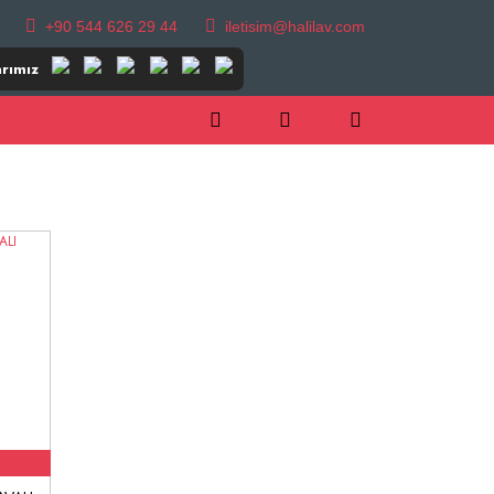
+90 544 626 29 44
iletisim@halilav.com
rımız