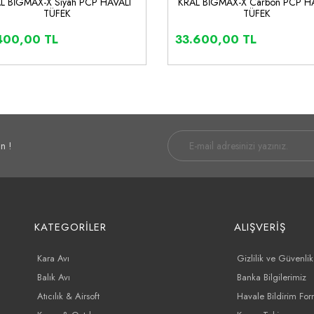
L BİGMAX-X Siyah PCP HAVALI
KRAL BİGMAX-X Carbon PCP H
TÜFEK
TÜFEK
400,00 TL
33.600,00 TL
İNCELE
SEPETE EKLE
İNCELE
SEPETE E
n !
KATEGORİLER
ALIŞVERİŞ
Kara Avı
Gizlilik ve Güvenlik
Balık Avı
Banka Bilgilerimiz
Atıcılık & Airsoft
Havale Bildirim Fo