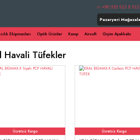
+90 332 512 5 512
Pazaryeri Mağazala
ıcılık Ekipmanları
Optik Ürünler
Kamp
Airsoft
Giyim Ayakkabı
l Havali Tüfekler
Ücretsiz Kargo
Ücretsiz Kargo