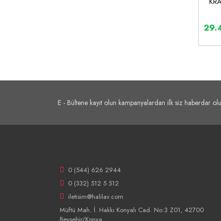
KRA
29.
E - Bültene kayıt olun kampanyalardan ilk siz haberdar olu
0 (544) 626 2944
0 (332) 512 5 512
iletisim@halilav.com
Müftü Mah. İ. Hakkı Konyalı Cad. No:3 Z01, 42700
Beyşehir/Konya