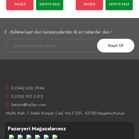
İNCELE
SEPETE EKLE
İNCELE
SEPETE EKLE
E - Bültene kayıt olun kampanyalardan ilk siz haberdar olun !
Kayıt Ol
0 (544) 626 2944
0 (332) 512 5 512
iletisim@halilav.com
Müftü Mah. İ. Hakkı Konyalı Cad. No:3 Z01, 42700 Beyşehir/Konya
Pazaryeri Mağazalarımız