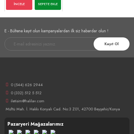
İNCELE
SEPETE EKLE
E - Bültene kayıt olun kampanyalardan ilk siz haberdar olun !
Kayıt Ol
0 (544) 626 2944
0 (332) 512 5 512
iletisim@halilav.com
Müftü Mah. İ. Hakkı Konyalı Cad. No:3 Z01, 42700 Beyşehir/Konya
Pazaryeri Mağazalarımız