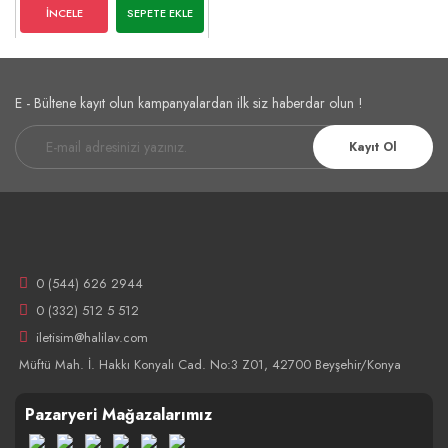
İNCELE
SEPETE EKLE
E - Bültene kayıt olun kampanyalardan ilk siz haberdar olun !
Kayıt Ol
0 (544) 626 2944
0 (332) 512 5 512
iletisim@halilav.com
Müftü Mah. İ. Hakkı Konyalı Cad. No:3 Z01, 42700 Beyşehir/Konya
Pazaryeri Mağazalarımız