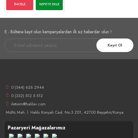
İNCELE
SEPETE EKLE
E - Bültene kayıt olun kampanyalardan ilk siz haberdar olun !
Kayıt Ol
0 (544) 626 2944
0 (332) 512 5 512
iletisim@halilav.com
Müftü Mah. İ. Hakkı Konyalı Cad. No:3 Z01, 42700 Beyşehir/Konya
Pazaryeri Mağazalarımız