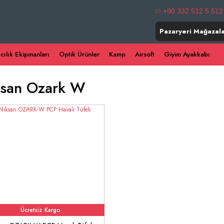
+90 332 512 5 512
Pazaryeri Mağazala
ıcılık Ekipmanları
Optik Ürünler
Kamp
Airsoft
Giyim Ayakkabı
ksan Ozark W
Ücretsiz Kargo