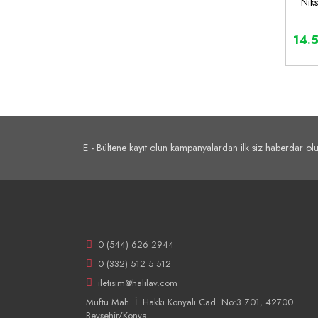
Nik
14.
E - Bültene kayıt olun kampanyalardan ilk siz haberdar olu
0 (544) 626 2944
0 (332) 512 5 512
iletisim@halilav.com
Müftü Mah. İ. Hakkı Konyalı Cad. No:3 Z01, 42700
Beyşehir/Konya