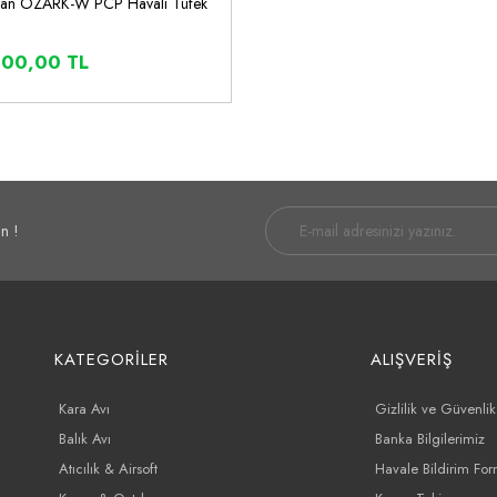
san OZARK-W PCP Havalı Tüfek
500,00 TL
İNCELE
SEPETE EKLE
n !
KATEGORİLER
ALIŞVERİŞ
Kara Avı
Gizlilik ve Güvenlik
Balık Avı
Banka Bilgilerimiz
Atıcılık & Airsoft
Havale Bildirim Fo