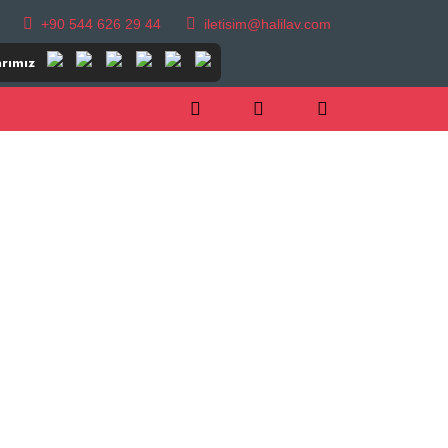
+90 544 626 29 44
iletisim@halilav.com
rımız