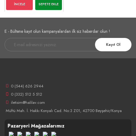
İNCELE
SEPETE EKLE
E - Bültene kayıt olun kampanyalardan ilk siz haberdar olun !
Kayıt Ol
0 (544) 626 2944
0 (332) 512 5 512
iletisim@halilav.com
Müftü Mah. İ. Hakkı Konyalı Cad. No:3 Z01, 42700 Beyşehir/Konya
Pazaryeri Mağazalarımız