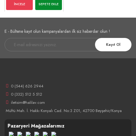
İNCELE
SEPETE EKLE
E - Bültene kayıt olun kampanyalardan ilk siz haberdar olun !
Kayıt Ol
0 (544) 626 2944
0 (332) 512 5 512
iletisim@halilav.com
Müftü Mah. İ. Hakkı Konyalı Cad. No:3 Z01, 42700 Beyşehir/Konya
Pazaryeri Mağazalarımız