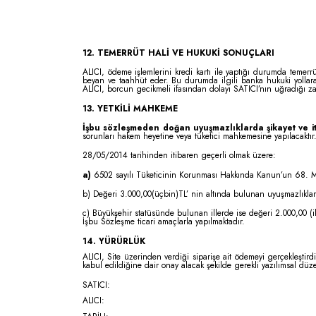
12. TEMERRÜT HALİ VE HUKUKİ SONUÇLARI
ALICI, ödeme işlemlerini kredi kartı ile yaptığı durumda temerr
beyan ve taahhüt eder. Bu durumda ilgili banka hukuki yollara 
ALICI, borcun gecikmeli ifasından dolayı SATICI’nın uğradığı z
13. YETKİLİ MAHKEME
İşbu sözleşmeden doğan uyuşmazlıklarda şikayet ve iti
sorunları hakem heyetine veya tüketici mahkemesine yapılacaktır. 
28/05/2014 tarihinden itibaren geçerli olmak üzere:
a)
6502 sayılı Tüketicinin Korunması Hakkında Kanun’un 68. Mad
b) Değeri 3.000,00(üçbin)TL’ nin altında bulunan uyuşmazlıklard
c) Büyükşehir statüsünde bulunan illerde ise değeri 2.000,00 (ik
İşbu Sözleşme ticari amaçlarla yapılmaktadır.
14. YÜRÜRLÜK
ALICI, Site üzerinden verdiği siparişe ait ödemeyi gerçekleştir
kabul edildiğine dair onay alacak şekilde gerekli yazılımsal dü
SATICI:
ALICI: