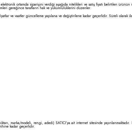
lektronik ortamda siparişini verdiği aşağıda nitelikleri ve satış fiyatı belirtilen ürünün s
eri gereğince tarafların hak ve yükümlülüklerini düzenler.
en fiyatlar ve vaatler güncelleme yapılana ve değiştirilene kadar geçerlidir. Süreli olarak i
iktarı, marka/modeli, rengi, adedi) SATICI’ya ait internet sitesinde yayınlanmaktadır.
rihine kadar geçerlidir.