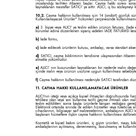
imzalandığı tarihten itibaren başlar. Cayma hakkı süresi so
kaynaklanan masraflar SATICI’ ya aittir. ALICI, iş bu sözleşmeyi
10.2.
Cayma hakkının kullanılması için 14 (ondört) günlük sür
Kullanılamayacak Ürünler" hükümleri çerçevesinde kullanılmamış 
a)
3. kişiye veya ALICI’ ya teslim edilen ürünün faturası, (İade
kurumlar adına düzenlenen sipariş iadeleri İADE FATURASI kesi
b)
İade formu,
c)
İade edilecek ürünlerin kutusu, ambalajı, varsa standart aksesua
d)
SATICI, cayma bildiriminin kendisine ulaşmasından itibaren 
almakla yükümlüdür.
e)
ALICI’ nın kusurundan kaynaklanan bir nedenle malın değeri
içinde malın veya ürünün usulüne uygun kullanılması sebebiyl
f)
Cayma hakkının kullanılması nedeniyle SATICI tarafından düzen
11. CAYMA HAKKI KULLANILAMAYACAK ÜRÜNLER
ALICI’nın isteği veya açıkça kişisel ihtiyaçları doğrultusunda h
tehlikesi olan veya son kullanma tarihi geçme ihtimali olan mal
teslim edildikten sonra başka ürünlerle karışan vedoğası gereğ
Elektronik ortamda anında ifa edilen hizmetler veya tüketiciye an
cihazlarının, bilgisayar sarf malzemelerinin, ambalajının ALICI
başlanan hizmetlere ilişkin cayma hakkının kullanılması daYöne
Kozmetik ve kişisel bakım ürünleri, iç giyim ürünleri, mayo, biki
ambalajlarının açılmamış, denenmemiş, bozulmamış ve kullanılm