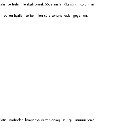
atışı ve teslimi ile ilgili olarak 6502 sayılı Tüketicinin Korunması
lan edilen fiyatlar ise belirtilen süre sonuna kadar geçerlidir.
 Satıcı tarafından kampanya düzenlenmiş ise ilgili ürünün temel