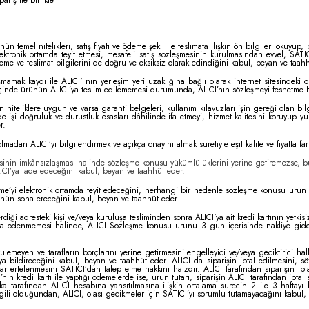
pariş ile birlikte
 temel nitelikleri, satış fiyatı ve ödeme şekli ile teslimata ilişkin ön bilgileri okuyup,
ktronik ortamda teyit etmesi, mesafeli satış sözleşmesinin kurulmasından evvel, SATICI
 ödeme ve teslimat bilgilerini de doğru ve eksiksiz olarak edindiğini kabul, beyan ve taah
ak kaydı ile ALICI' nın yerleşim yeri uzaklığına bağlı olarak internet sitesindeki ön 
e içinde ürünün ALICI’ya teslim edilememesi durumunda, ALICI’nın sözleşmeyi feshetme ha
niteliklere uygun ve varsa garanti belgeleri, kullanım kılavuzları işin gereği olan bilgi
işi doğruluk ve dürüstlük esasları dâhilinde ifa etmeyi, hizmet kalitesini koruyup yüks
r.
n ALICI’yı bilgilendirmek ve açıkça onayını almak suretiyle eşit kalite ve fiyatta farkl
esinin imkânsızlaşması halinde sözleşme konusu yükümlülüklerini yerine getiremezse, bu
LICI’ya iade edeceğini kabul, beyan ve taahhüt eder.
e’yi elektronik ortamda teyit edeceğini, herhangi bir nedenle sözleşme konusu ürün 
nün sona ereceğini kabul, beyan ve taahhüt eder.
ği adresteki kişi ve/veya kuruluşa tesliminden sonra ALICI'ya ait kredi kartının yetki
'ya ödenmemesi halinde, ALICI Sözleşme konusu ürünü 3 gün içerisinde nakliye gider
lemeyen ve tarafların borçlarını yerine getirmesini engelleyici ve/veya geciktirici ha
 bildireceğini kabul, beyan ve taahhüt eder. ALICI da siparişin iptal edilmesini, sö
r ertelenmesini SATICI’dan talep etme hakkını haizdir. ALICI tarafından siparişin ipta
ın kredi kartı ile yaptığı ödemelerde ise, ürün tutarı, siparişin ALICI tarafından iptal
ka tarafından ALICI hesabına yansıtılmasına ilişkin ortalama sürecin 2 ile 3 haftay
gili olduğundan, ALICI, olası gecikmeler için SATICI’yı sorumlu tutamayacağını kabul,