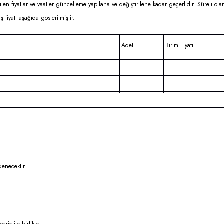
edilen fiyatlar ve vaatler güncelleme yapılana ve değiştirilene kadar geçerlidir. Süreli ola
fiyatı aşağıda gösterilmiştir.
Adet
Birim Fiyatı
denecektir.