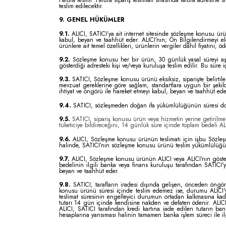
Fatura teslim :Fatura sipariş teslimatı sırasında fatura adresine si
teslim edilecektir.
9. GENEL HÜKÜMLER
9.1.
ALICI, SATICI’ya ait internet sitesinde sözleşme konusu ürünün
kabul, beyan ve taahhüt eder. ALICI’nın; Ön Bilgilendirmeyi ele
ürünlere ait temel özellikleri, ürünlerin vergiler dâhil fiyatını,
9.2.
Sözleşme konusu her bir ürün, 30 günlük yasal süreyi aşmam
gösterdiği adresteki kişi ve/veya kuruluşa teslim edilir. Bu sür
9.3.
SATICI, Sözleşme konusu ürünü eksiksiz, siparişte belirtilen 
mevzuat gereklerine göre sağlam, standartlara uygun bir şekilde 
ihtiyat ve öngörü ile hareket etmeyi kabul, beyan ve taahhüt ede
9.4.
SATICI, sözleşmeden doğan ifa yükümlülüğünün süresi dolmada
9.5.
SATICI, sipariş konusu ürün veya hizmetin yerine getirilm
tüketiciye bildireceğini, 14 günlük süre içinde toplam bedeli A
9.6.
ALICI, Sözleşme konusu ürünün teslimatı için işbu Sözleşm
halinde, SATICI’nın sözleşme konusu ürünü teslim yükümlülüğü
9.7.
ALICI, Sözleşme konusu ürünün ALICI veya ALICI’nın gösterdi
bedelinin ilgili banka veya finans kuruluşu tarafından SATICI
beyan ve taahhüt eder.
9.8.
SATICI, tarafların iradesi dışında gelişen, önceden öngörü
konusu ürünü süresi içinde teslim edemez ise, durumu ALICI'ya
teslimat süresinin engelleyici durumun ortadan kalkmasına kada
tutarı 14 gün içinde kendisine nakden ve defaten ödenir. ALICI’n
ALICI, SATICI tarafından kredi kartına iade edilen tutarın ban
hesaplarına yansıması halinin tamamen banka işlem süreci ile il