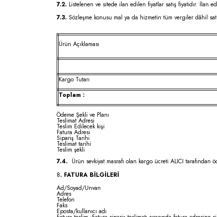
7.2.
Listelenen ve sitede ilan edilen fiyatlar satış fiyatıdır. İlan 
7.3.
Sözleşme konusu mal ya da hizmetin tüm vergiler dâhil satış 
Ürün Açıklaması
Kargo Tutarı
Toplam :
Ödeme Şekli ve Planı
Teslimat Adresi
Teslim Edilecek kişi
Fatura Adresi
Sipariş Tarihi
Teslimat tarihi
Teslim şekli
7.4.
Ürün sevkiyat masrafı olan kargo ücreti ALICI tarafından ö
8
. FATURA BİLGİLERİ
Ad/Soyad/Unvan
Adres
Telefon
Faks
Eposta/kullanıcı adı