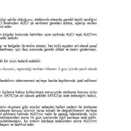
 bilgi sahibi olduğunu, elektronik ortamda gerekli teyidi verdiğini
 tarafından ALICI' ya verilmesi gereken adresi, siparişi verilen
hüt eder.
bilgiler kısmında belirtilen süre zarfında ALICI veya ALICI’nın
kkı saklıdır.
 ve belgeler ile teslim etmeyi, her türlü ayıptan arî olarak yasal
eltmeyi, işin ifası sırasında gerekli dikkat ve özeni göstermeyi,
ı bir ürün tedarik edebilir.
 durumu, öğrendiği tarihten itibaren 3 gün içinde yazılı olarak
bedelinin ödenmemesi ve/veya banka kayıtlarında iptal edilmesi
siz kişilerce haksız kullanılması sonucunda sözleşme konusu ürün
i SATICI’ya ait olacak şekilde SATICI’ya iade edeceğini kabul,
llerin oluşması gibi mücbir sebepler halleri nedeni ile sözleşme
zleşme konusu ürünün varsa emsali ile değiştirilmesini ve/veya
l edilmesi halinde ALICI’nın nakit ile yaptığı ödemelerde, ürün
 edilmesinden sonra 14 gün içerisinde ilgili bankaya iade edilir.
ı bulabileceğini, bu tutarın bankaya iadesinden sonra ALICI’nın
 beyan ve taahhüt eder.