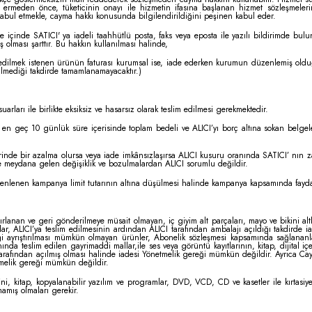
na ermeden önce, tüketicinin onayı ile hizmetin ifasına başlanan hizmet sözleşmele
 kabul etmekle, cayma hakkı konusunda bilgilendirildiğini peşinen kabul eder.
e içinde SATICI' ya iadeli taahhütlü posta, faks veya eposta ile yazılı bildirimde 
olması şarttır. Bu hakkın kullanılması halinde,
 edilmek istenen ürünün faturası kurumsal ise, iade ederken kurumun düzenlemiş olduğu
lmediği takdirde tamamlanamayacaktır.)
rları ile birlikte eksiksiz ve hasarsız olarak teslim edilmesi gerekmektedir.
en geç 10 günlük süre içerisinde toplam bedeli ve ALICI’yı borç altına sokan belgele
nde bir azalma olursa veya iade imkânsızlaşırsa ALICI kusuru oranında SATICI’ nın z
e meydana gelen değişiklik ve bozulmalardan ALICI sorumlu değildir.
lenen kampanya limit tutarının altına düşülmesi halinde kampanya kapsamında faydalanı
azırlanan ve geri gönderilmeye müsait olmayan, iç giyim alt parçaları, mayo ve bikini al
lar, ALICI’ya teslim edilmesinin ardından ALICI tarafından ambalajı açıldığı takdirde
i ayrıştırılması mümkün olmayan ürünler, Abonelik sözleşmesi kapsamında sağlananlar
ında teslim edilen gayrimaddi mallar,ile ses veya görüntü kayıtlarının, kitap, dijital 
 tarafından açılmış olması halinde iadesi Yönetmelik gereği mümkün değildir. Ayrıca Cay
tmelik gereği mümkün değildir.
ni, kitap, kopyalanabilir yazılım ve programlar, DVD, VCD, CD ve kasetler ile kırtasiye 
amış olmaları gerekir.