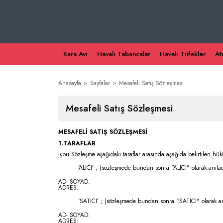
Kara Avı
Havalı Tabancalar
Havalı Tüfekler
At
Anasayfa
Sayfalar
Mesafeli Satış Sözleşmesi
Mesafeli Satış Sözleşmesi
MESAFELİ SATIŞ SÖZLEŞMESİ
1.TARAFLAR
İşbu Sözleşme aşağıdaki taraflar arasında aşağıda belirtilen hük
‘ALICI’ ; (sözleşmede bundan sonra "ALICI" olarak anılac
AD- SOYAD:
ADRES:
‘SATICI’ ; (sözleşmede bundan sonra "SATICI" olarak anı
AD- SOYAD:
ADRES: