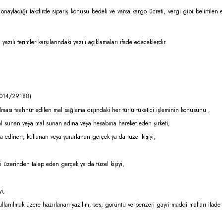
 onayladığı takdirde sipariş konusu bedeli ve varsa kargo ücreti, vergi gibi belirtile
lı terimler karşılarındaki yazılı açıklamaları ifade edeceklerdir.
.2014/29188)
lması taahhüt edilen mal sağlama dışındaki her türlü tüketici işleminin konusunu ,
 mal sunan veya mal sunan adına veya hesabına hareket eden şirketi,
la edinen, kullanan veya yararlanan gerçek ya da tüzel kişiyi,
i üzerinden talep eden gerçek ya da tüzel kişiyi,
i,
kullanılmak üzere hazırlanan yazılım, ses, görüntü ve benzeri gayri maddi malları ifade