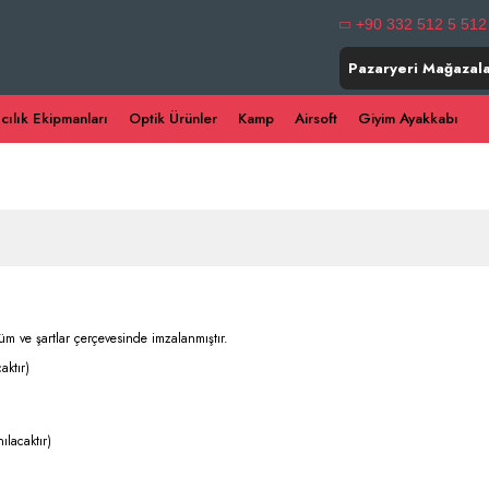
+90 332 512 5 512
Pazaryeri Mağazala
ıcılık Ekipmanları
Optik Ürünler
Kamp
Airsoft
Giyim Ayakkabı
üm ve şartlar çerçevesinde imzalanmıştır.
aktır)
lacaktır)