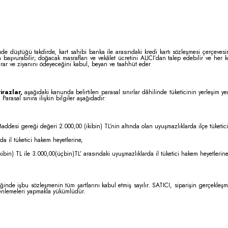
üde düştüğü takdirde, kart sahibi banka ile arasındaki kredi kartı sözleşmesi çerçeve
başvurabilir; doğacak masrafları ve vekâlet ücretini ALICI’dan talep edebilir ve he
arar ve ziyanını ödeyeceğini kabul, beyan ve taahhüt eder
razlar,
aşağıdaki kanunda belirtilen parasal sınırlar dâhilinde tüketicinin yerleşim ye
Parasal sınıra ilişkin bilgiler aşağıdadır:
desi gereği değeri 2.000,00 (ikibin) TL’nin altında olan uyuşmazlıklarda ilçe tüketic
a il tüketici hakem heyetlerine,
ibin) TL ile 3.000,00(üçbin)TL’ arasındaki uyuşmazlıklarda il tüketici hakem heyetlerin
diğinde işbu sözleşmenin tüm şartlarını kabul etmiş sayılır. SATICI, siparişin gerçekl
zenlemeleri yapmakla yükümlüdür.