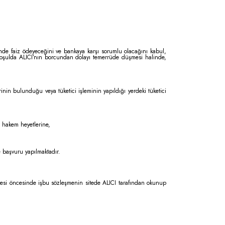
sinde faiz ödeyeceğini ve bankaya karşı sorumlu olacağını kabul,
r koşulda ALICI’nın borcundan dolayı temerrüde düşmesi halinde,
rinin bulunduğu veya tüketici işleminin yapıldığı yerdeki tüketici
i hakem heyetlerine,
e başvuru yapılmaktadır.
eşmesi öncesinde işbu sözleşmenin sitede ALICI tarafından okunup