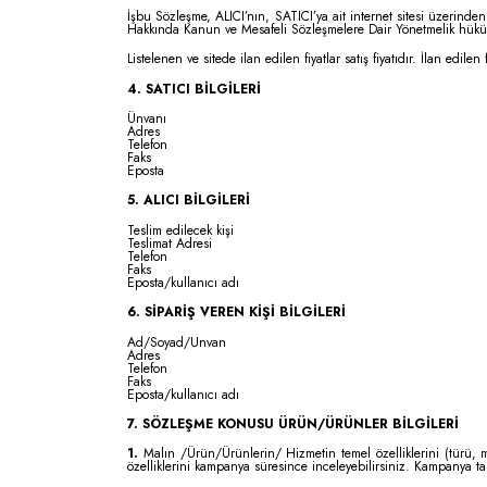
İşbu Sözleşme, ALICI’nın, SATICI’ya ait internet sitesi üzerinden e
Hakkında Kanun ve Mesafeli Sözleşmelere Dair Yönetmelik hüküml
Listelenen ve sitede ilan edilen fiyatlar satış fiyatıdır. İlan edil
4. SATICI BİLGİLERİ
Ünvanı
Adres
Telefon
Faks
Eposta
5. ALICI BİLGİLERİ
Teslim edilecek kişi
Teslimat Adresi
Telefon
Faks
Eposta/kullanıcı adı
6. SİPARİŞ VEREN KİŞİ BİLGİLERİ
Ad/Soyad/Unvan
Adres
Telefon
Faks
Eposta/kullanıcı adı
7. SÖZLEŞME KONUSU ÜRÜN/ÜRÜNLER BİLGİLERİ
1.
Malın /Ürün/Ürünlerin/ Hizmetin temel özelliklerini (türü, m
özelliklerini kampanya süresince inceleyebilirsiniz. Kampanya ta