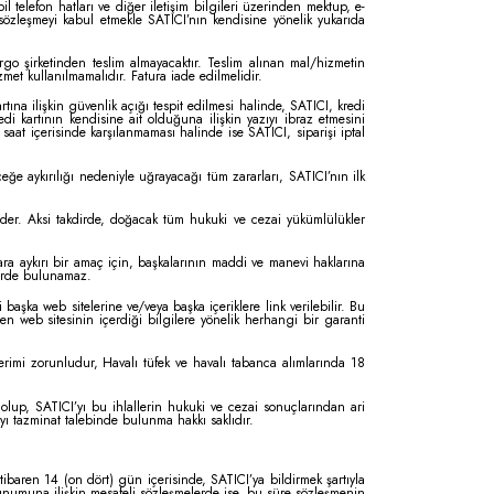
 telefon hatları ve diğer iletişim bilgileri üzerinden mektup, e-
 sözleşmeyi kabul etmekle SATICI’nın kendisine yönelik yukarıda
go şirketinden teslim almayacaktır. Teslim alınan mal/hizmetin
et kullanılmamalıdır. Fatura iade edilmelidir.
rtına ilişkin güvenlik açığı tespit edilmesi halinde, SATICI, kredi
redi kartının kendisine ait olduğuna ilişkin yazıyı ibraz etmesini
aat içerisinde karşılanmaması halinde ise SATICI, siparişi iptal
eğe aykırılığı nedeniyle uğrayacağı tüm zararları, SATICI’nın ilk
 eder. Aksi takdirde, doğacak tüm hukuki ve cezai yükümlülükler
lara aykırı bir amaç için, başkalarının maddi ve manevi haklarına
mlerde bulunamaz.
aşka web sitelerine ve/veya başka içeriklere link verilebilir. Bu
en web sitesinin içerdiği bilgilere yönelik herhangi bir garanti
erimi zorunludur, Havalı tüfek ve havalı tabanca alımlarında 18
lup, SATICI’yı bu ihlallerin hukuki ve cezai sonuçlarından ari
ayı tazminat talebinde bulunma hakkı saklıdır.
ibaren 14 (on dört) gün içerisinde, SATICI’ya bildirmek şartıyla
unumuna ilişkin mesafeli sözleşmelerde ise, bu süre sözleşmenin