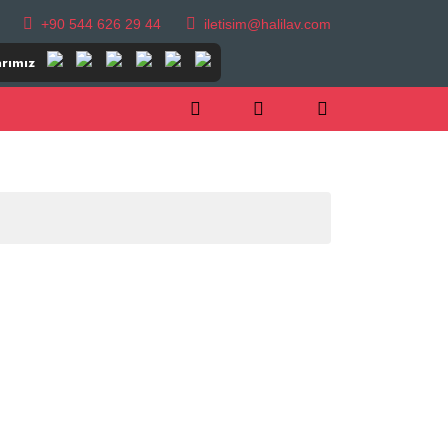
+90 544 626 29 44
iletisim@halilav.com
rımız