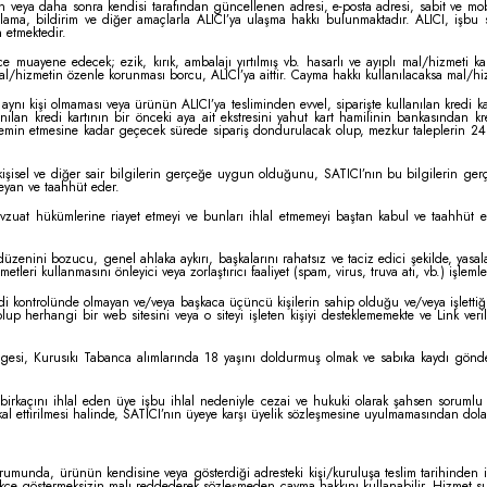
n veya daha sonra kendisi tarafından güncellenen adresi, e-posta adresi, sabit ve mobil
rlama, bildirim ve diğer amaçlarla ALICI’ya ulaşma hakkı bulunmaktadır. ALICI, işbu
n etmektedir.
uayene edecek; ezik, kırık, ambalajı yırtılmış vb. hasarlı ve ayıplı mal/hizmeti kar
l/hizmetin özenle korunması borcu, ALICI’ya aittir. Cayma hakkı kullanılacaksa mal/hizm
 aynı kişi olmaması veya ürünün ALICI’ya tesliminden evvel, siparişte kullanılan kredi ka
kullanılan kredi kartının bir önceki aya ait ekstresini yahut kart hamilinin bankasından k
 temin etmesine kadar geçecek sürede sipariş dondurulacak olup, mezkur taleplerin 24 s
 kişisel ve diğer sair bilgilerin gerçeğe uygun olduğunu, SATICI’nın bu bilgilerin gerç
eyan ve taahhüt eder.
 mevzuat hükümlerine riayet etmeyi ve bunları ihlal etmemeyi baştan kabul ve taahhüt
 düzenini bozucu, genel ahlaka aykırı, başkalarını rahatsız ve taciz edici şekilde, yasa
tleri kullanmasını önleyici veya zorlaştırıcı faaliyet (spam, virus, truva atı, vb.) işle
i kontrolünde olmayan ve/veya başkaca üçüncü kişilerin sahip olduğu ve/veya işlettiği b
up herhangi bir web sitesini veya o siteyi işleten kişiyi desteklememekte ve Link veril
belgesi, Kurusıkı Tabanca alımlarında 18 yaşını doldurmuş olmak ve sabıka kaydı gönd
irkaçını ihlal eden üye işbu ihlal nedeniyle cezai ve hukuki olarak şahsen sorumlu o
tikal ettirilmesi halinde, SATICI’nın üyeye karşı üyelik sözleşmesine uyulmamasından dol
rumunda, ürünün kendisine veya gösterdiği adresteki kişi/kuruluşa teslim tarihinden it
ekçe göstermeksizin malı reddederek sözleşmeden cayma hakkını kullanabilir. Hizmet s