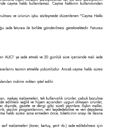
rinde cayma hakkı kullanılamaz. Cayma hakkının kullanımından
bulunulması ve ürünün işbu sözleşmede düzenlenen "Cayma Hakkı
 iade faturası ile birlikte gönderilmesi gerekmektedir. Faturası
ri ALICI’ ya iade etmek ve 20 günlük süre içerisinde malı iade
ararlarını tazmin etmekle yükümlüdür. Ancak cayma hakkı süresi
lan indirim miktarı iptal edilir.
tları, makyaj malzemeleri, tek kullanımlık ürünler, çabuk bozulma
 iade edilmesi sağlık ve hijyen açısından uygun olmayan ürünler,
 dışında, gazete ve dergi gibi süreli yayınlara ilişkin mallar,
içerik, yazılım programlarının, veri kaydedebilme ve veri depolama
ma hakkı süresi sona ermeden önce, tüketicinin onayı ile ifasına
sarf malzemeleri (toner, kartuş, şerit vb.) iade edilebilmesi için