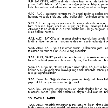
9.9.
SATICININ, ALICI tarafından siteye kayıt formunda belirtile
posta, SMS, telefon görüşmesi ve diğer yollarla iletişim, paza
belirtilen iletişim faaliyetlerinde bulunabileceğini kabul ve beya
9.10.
ALICI, sözleşme konusu mal/hizmeti teslim almadan önce m
hasarsız ve sağlam olduğu kabul edilecektir. Teslimden sonra ma
9.11.
ALICI ile sipariş esnasında kullanılan kredi kartı hamilinin
kartı hamiline ilişkin kimlik ve iletişim bilgilerini, siparişte 
ALICI’dan talep edebilir. ALICI’nın talebe konu bilgi/belgeleri
etme hakkını haizdir.
9.12.
ALICI, SATICI’ya ait internet sitesine üye olurken verdiği
bildirimi üzerine derhal, nakden ve defaten tazmin edeceğini b
9.13.
ALICI, SATICI’ya ait internet sitesini kullanırken yasal
tamamen ve münhasıran ALICI’yı bağlayacaktır.
9.14.
ALICI, SATICI’ya ait internet sitesini hiçbir şekilde kamu
tecavüz edecek şekilde kullanamaz. Ayrıca, üye başkalarının hizme
9.15.
SATICI’ya ait internet sitesinin üzerinden, SATICI’nın kend
linkler ALICI’ya yönlenme kolaylığı sağlamak amacıyla konmuş ol
niteliği taşımamaktadır.
9.16.
Yivsiz
Av tüfeği alımlarında yivsiz av tüfeği satınlama 
yaşını doldurmuş olma zorunluluğu vardır.
9.17.
İşbu sözleşme içerisinde sayılan maddelerden bir ya da b
tutacaktır. Ayrıca; işbu ihlal nedeniyle, olayın hukuk alanına in
10. CAYMA HAKKI
10.1.
ALICI; mesafeli sözleşmenin mal satışına ilişkin olması du
hiçbir hukuki ve cezai sorumluluk üstlenmeksizin ve hiçbir ger