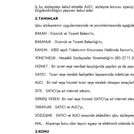
İş bu sözleşmeyi kabul etmekle ALICI, sözleşme konusu siparişi
bilgilendirildiğini peşinen kabul eder.
2.TANIMLAR
İşbu sözleşmenin uygulanmasında ve yorumlanmasında aşağıda yazı
BAKAN : Gümrük ve Ticaret Bakanı’nı,
BAKANLIK : Gümrük ve Ticaret Bakanlığı’nı,
KANUN : 6502 sayılı Tüketicinin Korunması Hakkında Kanun’u,
YÖNETMELİK : Mesafeli Sözleşmeler Yönetmeliği’ni (RG:27.11
HİZMET : Bir ücret veya menfaat karşılığında yapılan ya da yapı
SATICI : Ticari veya mesleki faaliyetleri kapsamında tüketiciye
ALICI : Bir mal veya hizmeti ticari veya mesleki olmayan amaçlar
SİTE : SATICI’ya ait internet sitesini,
SİPARİŞ VEREN: Bir mal veya hizmeti SATICI’ya ait internet sites
TARAFLAR : SATICI ve ALICI’yı,
SÖZLEŞME : SATICI ve ALICI arasında akdedilen işbu sözleşmey
MAL : Alışverişe konu olan taşınır eşyayı ve elektronik ortamda 
3.KONU