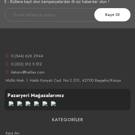
E - Bültene kayıt olun kampanyalardan ilk siz haberdar olun !
Kayıt Ol
0 (544) 626 2944
0 (332) 512 5 512
iletisim@halilav.com
Müftü Mah. İ. Hakkı Konyalı Cad. No:3 Z01, 42700 Beyşehir/Konya
Pazaryeri Mağazalarımız
KATEGORİLER
Kara Avı