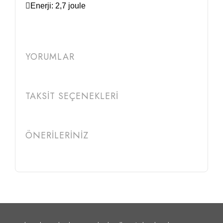
Enerji: 2,7 joule
YORUMLAR
TAKSİT SEÇENEKLERİ
ÖNERİLERİNİZ
Etiketler :
asg co2 pistol
asg havalı tabanca
havalı tabanca
havalı tabanca fiyatları