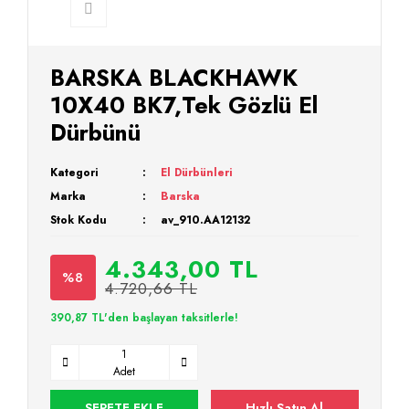
BARSKA BLACKHAWK
10X40 BK7,Tek Gözlü El
Dürbünü
Kategori
El Dürbünleri
Marka
Barska
Stok Kodu
av_910.AA12132
4.343,00 TL
%8
4.720,66 TL
390,87 TL'den başlayan taksitlerle!
Adet
SEPETE EKLE
Hızlı Satın Al