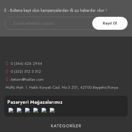
E - Bültene kayıt olun kampanyalardan ilk siz haberdar olun !
Kayıt Ol
0 (544) 626 2944
0 (332) 512 5 512
iletisim@halilav.com
Müftü Mah. İ. Hakkı Konyalı Cad. No:3 Z01, 42700 Beyşehir/Konya
Pazaryeri Mağazalarımız
KATEGORİLER