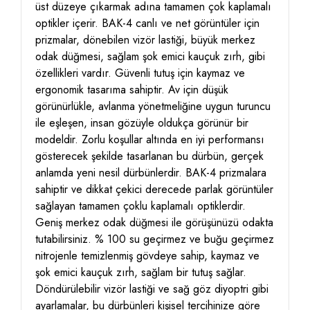
üst düzeye çıkarmak adına tamamen çok kaplamalı
optikler içerir. BAK-4 canlı ve net görüntüler için
prizmalar, dönebilen vizör lastiği, büyük merkez
odak düğmesi, sağlam şok emici kauçuk zırh, gibi
özellikleri vardır. Güvenli tutuş için kaymaz ve
ergonomik tasarıma sahiptir. Av için düşük
görünürlükle, avlanma yönetmeliğine uygun turuncu
ile eşleşen, insan gözüyle oldukça görünür bir
modeldir. Zorlu koşullar altında en iyi performansı
gösterecek şekilde tasarlanan bu dürbün, gerçek
anlamda yeni nesil dürbünlerdir. BAK-4 prizmalara
sahiptir ve dikkat çekici derecede parlak görüntüler
sağlayan tamamen çoklu kaplamalı optiklerdir.
Geniş merkez odak düğmesi ile görüşünüzü odakta
tutabilirsiniz. % 100 su geçirmez ve buğu geçirmez
nitrojenle temizlenmiş gövdeye sahip, kaymaz ve
şok emici kauçuk zırh, sağlam bir tutuş sağlar.
Döndürülebilir vizör lastiği ve sağ göz diyoptri gibi
ayarlamalar, bu dürbünleri kişisel tercihinize göre