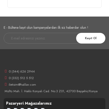
E - Bültene kayıt olun kampanyalardan ilk siz haberdar olun !
Kayıt Ol
0 (544) 626 2944
0 (332) 512 5 512
iletisim@halilav.com
Müftü Mah. İ. Hakkı Konyalı Cad. No:3 Z01, 42700 Beyşehir/Konya
Pazaryeri Mağazalarımız