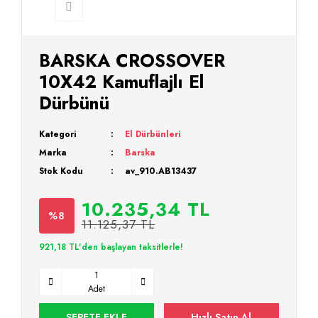
BARSKA CROSSOVER
10X42 Kamuflajlı El
Dürbünü
Kategori
El Dürbünleri
Marka
Barska
Stok Kodu
av_910.AB13437
10.235,34 TL
%8
11.125,37 TL
921,18 TL'den başlayan taksitlerle!
Adet
SEPETE EKLE
Hızlı Satın Al