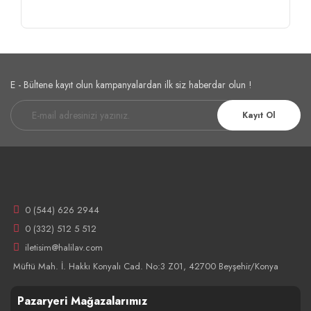
E - Bültene kayıt olun kampanyalardan ilk siz haberdar olun !
Kayıt Ol
0 (544) 626 2944
0 (332) 512 5 512
iletisim@halilav.com
Müftü Mah. İ. Hakkı Konyalı Cad. No:3 Z01, 42700 Beyşehir/Konya
Pazaryeri Mağazalarımız