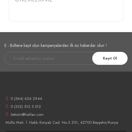
E - Bültene kayıt olun kampanyalardan ilk siz haberdar olun !
Kayıt Ol
0 (544) 626 2944
0 (332) 512 5 512
iletisim@halilav.com
Müftü Mah. İ. Hakkı Konyalı Cad. No:3 Z01, 42700 Beyşehir/Konya