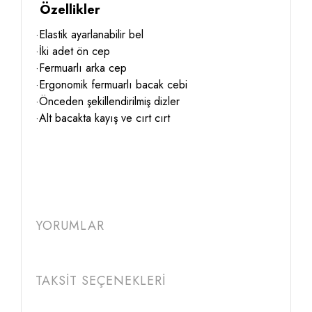
Özellikler
·Elastik ayarlanabilir bel
·İki adet ön cep
·Fermuarlı arka cep
·Ergonomik fermuarlı bacak cebi
·Önceden şekillendirilmiş dizler
·Alt bacakta kayış ve cırt cırt
YORUMLAR
TAKSİT SEÇENEKLERİ