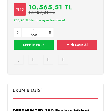
10.565,51 TL
%15
12.430,01 TL
950,90 TL'den başlayan taksitlerle!
Adet
SEPETE EKLE
Hızlı Satın Al
ÜRÜN BİLGİSİ
DEERHUNTER 389 Explore Walnut