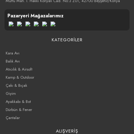
Müftü Mah. İ. Hakkı Konyalı Cad. No:3 Z01, 42700 Beyşehir/Konya
Pazaryeri Mağazalarımız
KATEGORİLER
Kara Avı
Balık Avı
Atıcılık & Airsoft
Kamp & Outdoor
Çakı & Bıçak
Giyim
Ayakkabı & Bot
Dürbün & Fener
Çantalar
ALIŞVERİŞ