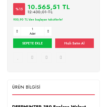
10.565,51 TL
%15
12.430,01 TL
950,90 TL'den başlayan taksitlerle!
Adet
SEPETE EKLE
Hızlı Satın Al
ÜRÜN BİLGİSİ
DEERHUNTER 389 Explore Walnut