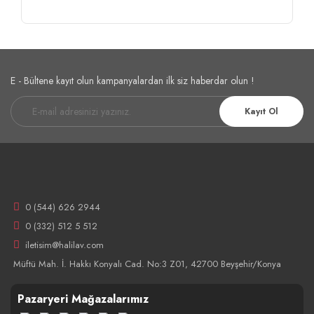
E - Bültene kayıt olun kampanyalardan ilk siz haberdar olun !
Kayıt Ol
0 (544) 626 2944
0 (332) 512 5 512
iletisim@halilav.com
Müftü Mah. İ. Hakkı Konyalı Cad. No:3 Z01, 42700 Beyşehir/Konya
Pazaryeri Mağazalarımız