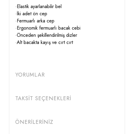
·Elastik ayarlanabilir bel
·İki adet ön cep
·Fermuarlı arka cep
·Ergonomik fermuarlı bacak cebi
·Önceden şekillendirilmiş dizler
·Alt bacakta kayış ve cırt cırt
YORUMLAR
TAKSİT SEÇENEKLERİ
ÖNERİLERİNİZ