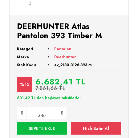
DEERHUNTER Atlas
Pantolon 393 Timber M
Kategori
Pantolon
Marka
Deerhunter
Stok Kodu
av_2130.3126.393.M
6.682,41 TL
%15
7.861,66 TL
601,42 TL'den başlayan taksitlerle!
Adet
SEPETE EKLE
Hızlı Satın Al