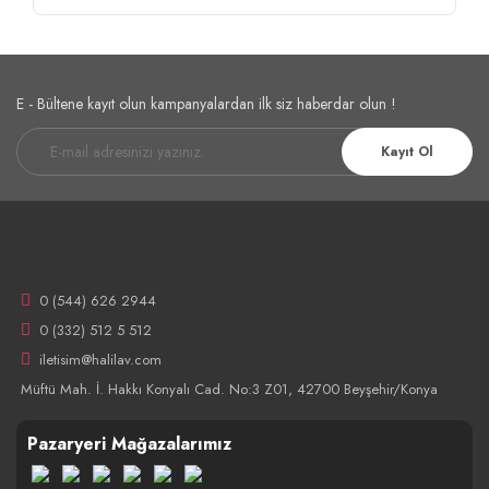
E - Bültene kayıt olun kampanyalardan ilk siz haberdar olun !
Kayıt Ol
0 (544) 626 2944
0 (332) 512 5 512
iletisim@halilav.com
Müftü Mah. İ. Hakkı Konyalı Cad. No:3 Z01, 42700 Beyşehir/Konya
Pazaryeri Mağazalarımız