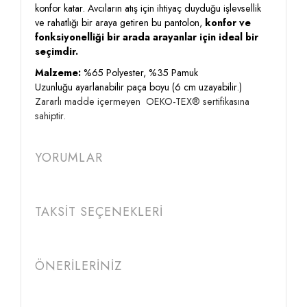
konfor katar. Avcıların atış için ihtiyaç duyduğu işlevsellik
ve rahatlığı bir araya getiren bu pantolon,
konfor ve
fonksiyonelliği bir arada arayanlar için ideal bir
seçimdir.
Malzeme:
%65 Polyester, %35 Pamuk
Uzunluğu ayarlanabilir paça boyu (6 cm uzayabilir.)
Zararlı madde içermeyen OEKO-TEX® sertifikasına
sahiptir.
YORUMLAR
TAKSİT SEÇENEKLERİ
ÖNERİLERİNİZ