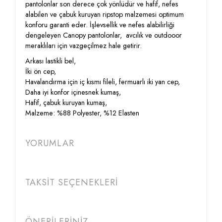
pantolonlar son derece çok yönlüdür ve hafif, nefes
alabilen ve çabuk kuruyan ripstop malzemesi optimum
konforu garanti eder. İşlevsellik ve nefes alabilirliği
dengeleyen Canopy pantolonlar, avcılık ve outdooor
meraklıları için vazgeçilmez hale getirir.
Arkası lastikli bel,
İki ön cep,
Havalandırma için iç kısmı fileli, fermuarlı iki yan cep,
Daha iyi konfor içinesnek kumaş,
Hafif, çabuk kuruyan kumaş,
Malzeme: %88 Polyester, %12 Elasten
YORUMLAR
TAKSİT SEÇENEKLERİ
ÖNERİLERİNİZ