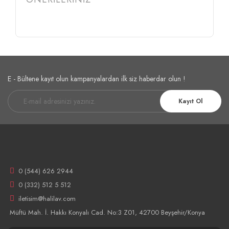
E - Bültene kayıt olun kampanyalardan ilk siz haberdar olun !
Kayıt Ol
0 (544) 626 2944
0 (332) 512 5 512
iletisim@halilav.com
Müftü Mah. İ. Hakkı Konyalı Cad. No:3 Z01, 42700 Beyşehir/Konya