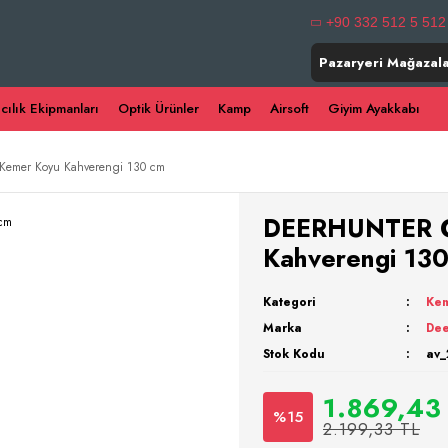
+90 332 512 5 512
Pazaryeri Mağazala
ıcılık Ekipmanları
Optik Ürünler
Kamp
Airsoft
Giyim Ayakkabı
emer Koyu Kahverengi 130 cm
DEERHUNTER C
Kahverengi 13
Kategori
Ke
Marka
Dee
Stok Kodu
av_
1.869,43
%15
2.199,33 TL