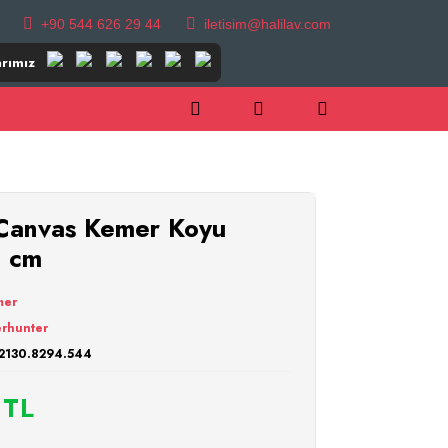
+90 544 626 29 44
iletisim@halilav.com
rımız
anvas Kemer Koyu
0 cm
mer
rhunter
2130.8294.544
 TL