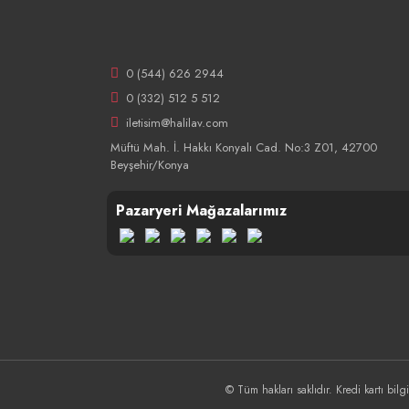
0 (544) 626 2944
0 (332) 512 5 512
iletisim@halilav.com
Müftü Mah. İ. Hakkı Konyalı Cad. No:3 Z01, 42700
Beyşehir/Konya
Pazaryeri Mağazalarımız
© Tüm hakları saklıdır. Kredi kartı bilgi