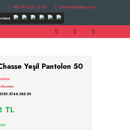
+90 544 626 29 44
iletisim@halilav.com
rımız
asse Yeşil Pantolon 50
tolon
rhunter
2130.3746.365.50
2 TL
rle!