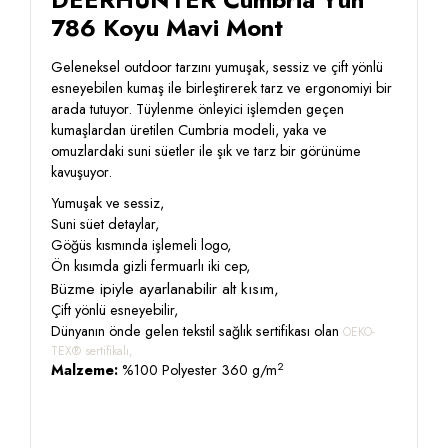
786 Koyu Mavi Mont
Geleneksel outdoor tarzını yumuşak, sessiz ve çift yönlü
esneyebilen kumaş ile birleştirerek tarz ve ergonomiyi bir
arada tutuyor. Tüylenme önleyici işlemden geçen
kumaşlardan üretilen Cumbria modeli, yaka ve
omuzlardaki suni süetler ile şık ve tarz bir görünüme
kavuşuyor.
Yumuşak ve sessiz,
Suni süet detaylar,
Göğüs kısmında işlemeli logo,
Ön kısımda gizli fermuarlı iki cep,
Büzme ipiyle ayarlanabilir alt kısım,
Çift yönlü esneyebilir,
Dünyanın önde gelen tekstil sağlık sertifikası olan
OEKO-
TEX® sertifikalı,
2
Malzeme:
%100 Polyester 360 g/m