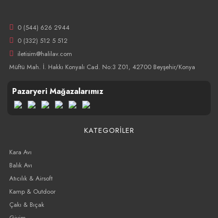
0 (544) 626 2944
0 (332) 512 5 512
iletisim@halilav.com
Müftü Mah. İ. Hakkı Konyalı Cad. No:3 Z01, 42700 Beyşehir/Konya
Pazaryeri Mağazalarımız
KATEGORİLER
Kara Avı
Balık Avı
Atıcılık & Airsoft
Kamp & Outdoor
Çakı & Bıçak
Giyim