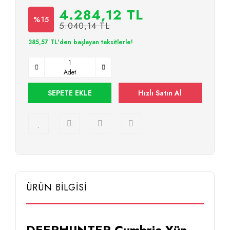
4.284,12 TL
%15
5.040,14 TL
385,57 TL'den başlayan taksitlerle!
Adet
SEPETE EKLE
Hızlı Satın Al
ÜRÜN BİLGİSİ
DEERHUNTER Cumbria Yün