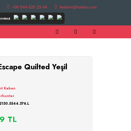
+90 544 626 29 44
iletisim@halilav.com
rımız
cape Quilted Yeşil
nt Kaban
rhunter
2130.5544.376.L
9 TL