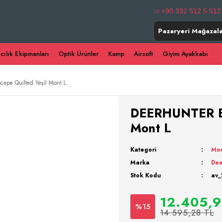
+90 332 512 5 512
Pazaryeri Mağazala
ıcılık Ekipmanları
Optik Ürünler
Kamp
Airsoft
Giyim Ayakkabı
pe Quilted Yeşil Mont L
DEERHUNTER Es
Mont L
Kategori
Mo
Marka
Dee
Stok Kodu
av_
12.405,9
%15
14.595,28 TL