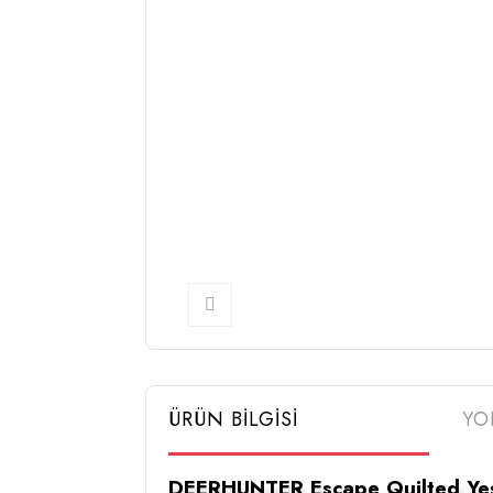
ÜRÜN BİLGİSİ
YO
DEERHUNTER Escape Quilted Yeş