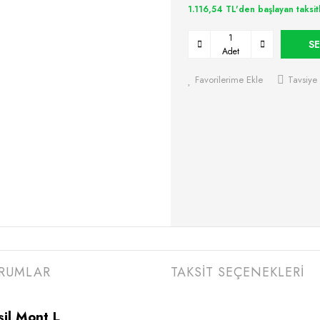
1.116,54 TL'den başlayan taksit
SE
Adet
Favorilerime Ekle
Tavsiye 
RUMLAR
TAKSİT SEÇENEKLERİ
il Mont L