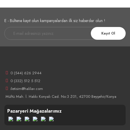
E - Bültene kayıt olun kampanyalardan ilk siz haberdar olun !
Kayıt Ol
0 (544) 626 2944
0 (332) 512 5 512
iletisim@halilav.com
Müftü Mah. İ. Hakkı Konyalı Cad. No:3 Z01, 42700 Beyşehir/Konya
Pazaryeri Mağazalarımız