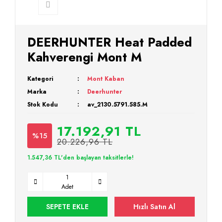
DEERHUNTER Heat Padded
Kahverengi Mont M
Kategori
Mont Kaban
Marka
Deerhunter
Stok Kodu
av_2130.5791.585.M
17.192,91 TL
%15
20.226,96 TL
1.547,36 TL'den başlayan taksitlerle!
Adet
SEPETE EKLE
Hızlı Satın Al