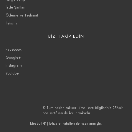
İade Şartları
Ödeme ve Teslimat
İletişim
BİZİ TAKİP EDİN
Facebook
Google+
Instagram
Youtube
© Tüm hakları saklıdır. Kredi kartı bilgileriniz 256bit
SSL sertifikası ile korunmaktadır.
IdeaSoft ®
|
E-ticaret
Paketleri ile hazırlanmıştır.