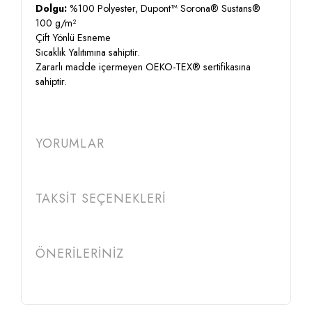
Dolgu:
%100 Polyester, Dupont™ Sorona® Sustans®
100 g/m²
Çift Yönlü Esneme
Sıcaklık Yalıtımına sahiptir.
Zararlı madde içermeyen OEKO-TEX® sertifikasına
sahiptir.
YORUMLAR
TAKSİT SEÇENEKLERİ
ÖNERİLERİNİZ