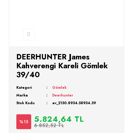
DEERHUNTER James
Kahverengi Kareli Gömlek
39/40
Kategori
Gömlek
Marka
Deerhunter
Stok Kodu
av_2130.8934.58934.39
5.824,64 TL
%15
6.852,52 TL