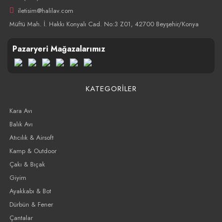
iletisim@halilav.com
Müftü Mah. İ. Hakkı Konyalı Cad. No:3 Z01, 42700 Beyşehir/Konya
Pazaryeri Mağazalarımız
KATEGORİLER
Kara Avı
Balık Avı
Atıcılık & Airsoft
Kamp & Outdoor
Çakı & Bıçak
Giyim
Ayakkabı & Bot
Dürbün & Fener
Çantalar