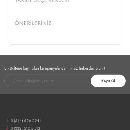
TAKSİT SEÇENEKLERİ
ÖNERİLERİNİZ
E - Bültene kayıt olun kampanyalardan ilk siz haberdar olun !
Kayıt Ol
0 (544) 626 2944
0 (332) 512 5 512