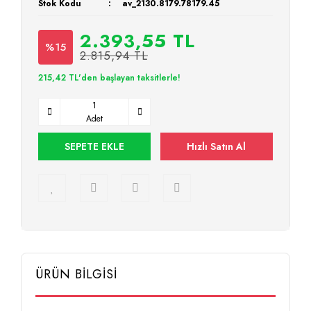
Stok Kodu
av_2130.8179.78179.45
2.393,55 TL
%15
2.815,94 TL
215,42 TL'den başlayan taksitlerle!
Adet
SEPETE EKLE
Hızlı Satın Al
ÜRÜN BİLGİSİ