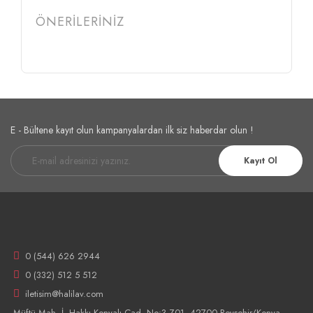
ÖNERİLERİNİZ
E - Bültene kayıt olun kampanyalardan ilk siz haberdar olun !
Kayıt Ol
0 (544) 626 2944
0 (332) 512 5 512
iletisim@halilav.com
Müftü Mah. İ. Hakkı Konyalı Cad. No:3 Z01, 42700 Beyşehir/Konya