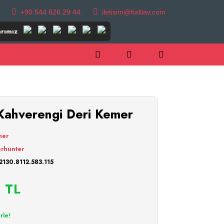
+90 544 626 29 44
iletisim@halilav.com
rımız
hverengi Deri Kemer
mer
rhunter
2130.8112.583.115
 TL
rle!