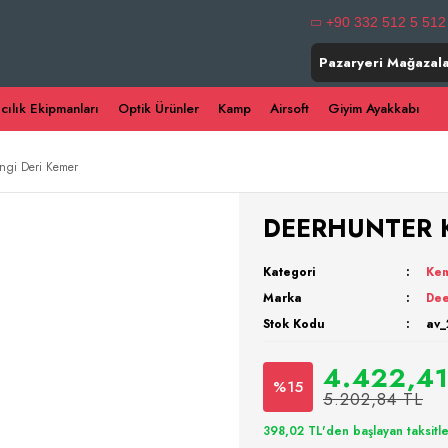
+90 332 512 5 512
Pazaryeri Mağazala
ıcılık Ekipmanları
Optik Ürünler
Kamp
Airsoft
Giyim Ayakkabı
gi Deri Kemer
DEERHUNTER Ka
Kategori
Ke
Marka
Dee
Stok Kodu
av_
4.422,41
%15
5.202,84 TL
398,02 TL'den başlayan taksitle