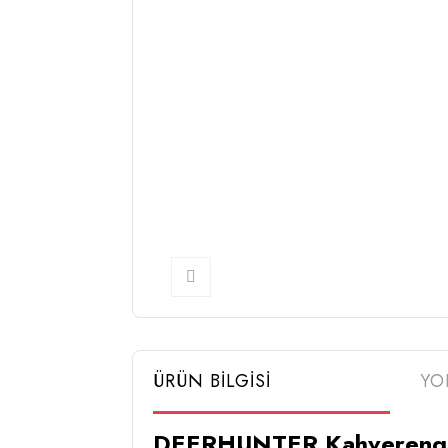
ÜRÜN BİLGİSİ
YO
DEERHUNTER Kahverengi