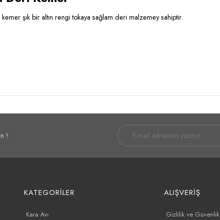
 kemer şık bir altın rengi tokaya sağlam deri malzemey sahiptir.
n !
KATEGORİLER
ALIŞVERİŞ
Kara Avı
Gizlilik ve Güvenlik