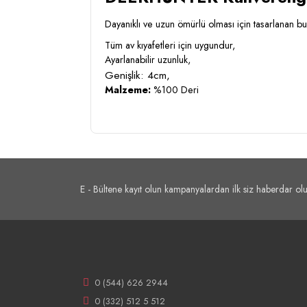
Dayanıklı ve uzun ömürlü olması için tasarlanan bu
Tüm av kıyafetleri için uygundur,
Ayarlanabilir uzunluk,
Genişlik: 4cm,
Malzeme:
%100 Deri
E - Bültene kayıt olun kampanyalardan ilk siz haberdar olu
0 (544) 626 2944
0 (332) 512 5 512