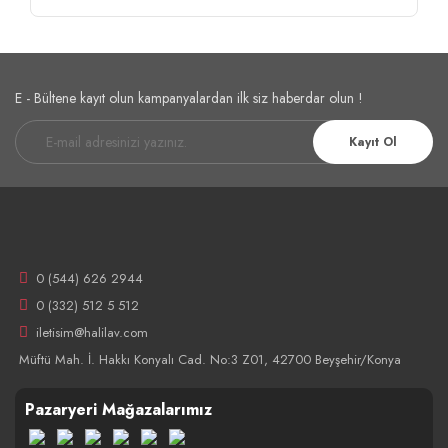
E - Bültene kayıt olun kampanyalardan ilk siz haberdar olun !
Kayıt Ol
0 (544) 626 2944
0 (332) 512 5 512
iletisim@halilav.com
Müftü Mah. İ. Hakkı Konyalı Cad. No:3 Z01, 42700 Beyşehir/Konya
Pazaryeri Mağazalarımız