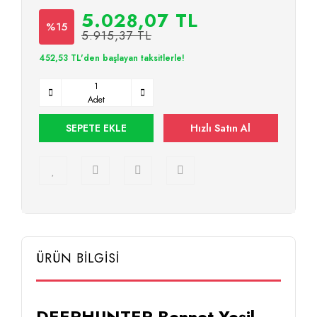
5.028,07 TL
%15
5.915,37 TL
452,53 TL'den başlayan taksitlerle!
Adet
SEPETE EKLE
Hızlı Satın Al
ÜRÜN BİLGİSİ
DEERHUNTER Bennet Yeşil