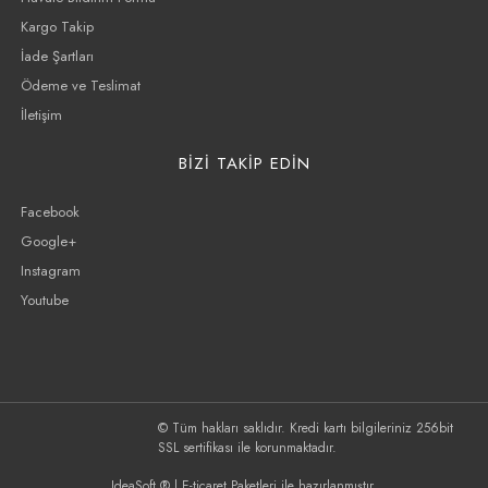
Kargo Takip
İade Şartları
Ödeme ve Teslimat
İletişim
BİZİ TAKİP EDİN
Facebook
Google+
Instagram
Youtube
© Tüm hakları saklıdır. Kredi kartı bilgileriniz 256bit
SSL sertifikası ile korunmaktadır.
IdeaSoft ®
|
E-ticaret
Paketleri ile hazırlanmıştır.