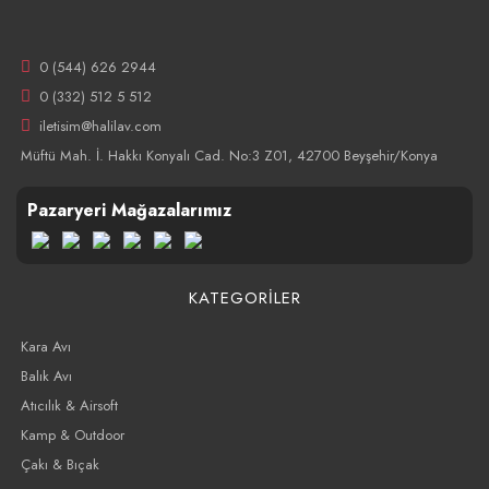
0 (544) 626 2944
0 (332) 512 5 512
iletisim@halilav.com
Müftü Mah. İ. Hakkı Konyalı Cad. No:3 Z01, 42700 Beyşehir/Konya
Pazaryeri Mağazalarımız
KATEGORİLER
Kara Avı
Balık Avı
Atıcılık & Airsoft
Kamp & Outdoor
Çakı & Bıçak