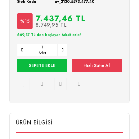
Stok Kodu
av_2130.5573.477.40
7.437,46 TL
%15
8.749,95 TL
669,37 TL'den başlayan taksitlerle!
Adet
SEPETE EKLE
Hızlı Satın Al
ÜRÜN BİLGİSİ