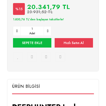
20.341,79 TL
%15
23.931,52 TL
1.830,76 TL'den başlayan taksitlerle!
Adet
SEPETE EKLE
Hızlı Satın Al
ÜRÜN BİLGİSİ