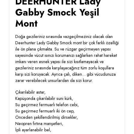
DEERHUNTER Lady
Gabby Smock Yeşil
Mont
Doğa gezileriniz sırasında vazgeçilmeziniz olacak olan
Deerhunter Lady Gabby Smock mont bir çok farklı özelliği
ile ön plana çıkmakta. Su ve rüzgar geçirmeyen yapısı
sayesinde vücut ısınızı korumanızı sağlarken rahat hareket
imkanı veren esnek yapısı ile sizi kısıtlamayacak ve
gezileriniz sırasında karşılaşacağınız tüm zorlu koşullara
karşı sizi koruyacak. Ayrıca çalı, diken... gibi vücudunuza
zarar verebilecek unsurlardan da sizi korur.
Çıkarılabilir astar,
Kapüşonda çıkarılabilir suni kürk,
Su geçirmez fermuarlı telefon cebi,
Su geçirmez fermuarlı iki ön cep,
Önceden şekillendirilmiş dirsekler,
Neopren fırtına manşetleri,
İpli ayarlanabilir bel,