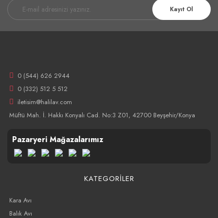
Kayıt Ol
0 (544) 626 2944
0 (332) 512 5 512
iletisim@halilav.com
Müftü Mah. İ. Hakkı Konyalı Cad. No:3 Z01, 42700 Beyşehir/Konya
Pazaryeri Mağazalarımız
KATEGORİLER
Kara Avı
Balık Avı