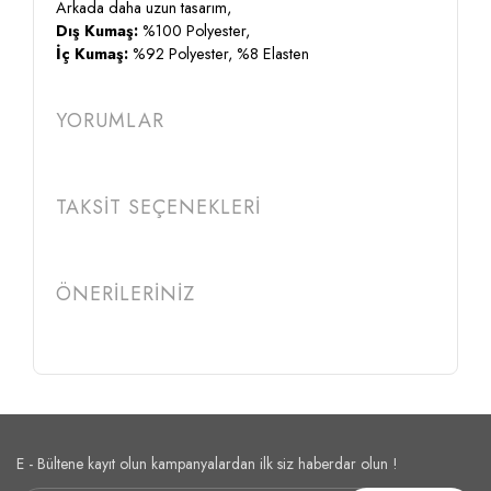
Arkada daha uzun tasarım,
Dış Kumaş:
%100 Polyester,
İç Kumaş:
%92 Polyester, %8 Elasten
YORUMLAR
TAKSİT SEÇENEKLERİ
ÖNERİLERİNİZ
E - Bültene kayıt olun kampanyalardan ilk siz haberdar olun !