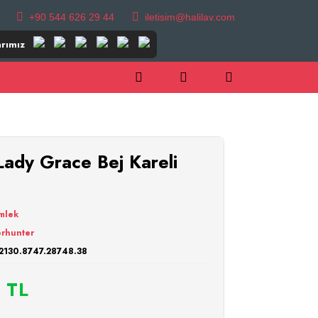
+90 544 626 29 44
iletisim@halilav.com
rımız
dy Grace Bej Kareli
mlek
rhunter
2130.8747.28748.38
 TL