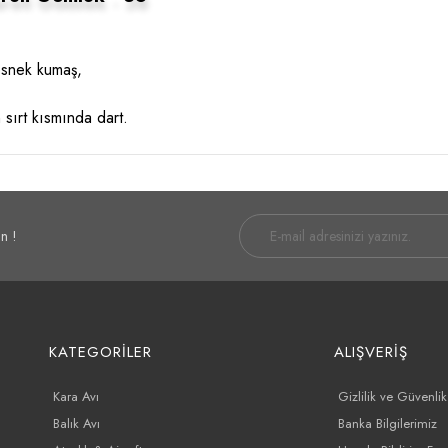
 esnek kumaş,
 sırt kısmında dart.
n !
KATEGORİLER
ALIŞVERİŞ
Kara Avı
Gizlilik ve Güvenlik
Balık Avı
Banka Bilgilerimiz