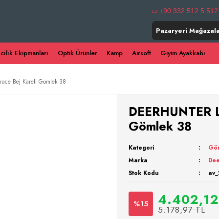
+90 332 512 5 512
Pazaryeri Mağazala
ıcılık Ekipmanları
Optik Ürünler
Kamp
Airsoft
Giyim Ayakkabı
ce Bej Kareli Gömlek 38
DEERHUNTER La
Gömlek 38
Kategori
Gö
Marka
Dee
Stok Kodu
av_
4.402,12
%15
5.178,97 TL