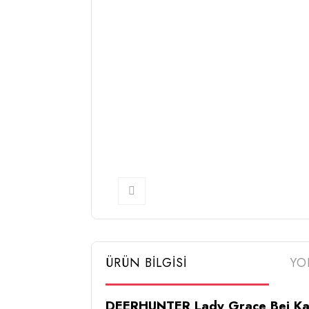
ÜRÜN BİLGİSİ
YO
DEERHUNTER Lady Grace Bej Kar