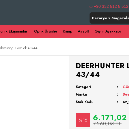
+90 332 512 5 512
Pazaryeri Mağazala
ıcılık Ekipmanları
Optik Ürünler
Kamp
Airsoft
Giyim Ayakkabı
hverengi Gömlek 43/44
DEERHUNTER L
43/44
Kategori
Gö
Marka
Dee
Stok Kodu
av_
6.171,02
%15
7.260,03 TL