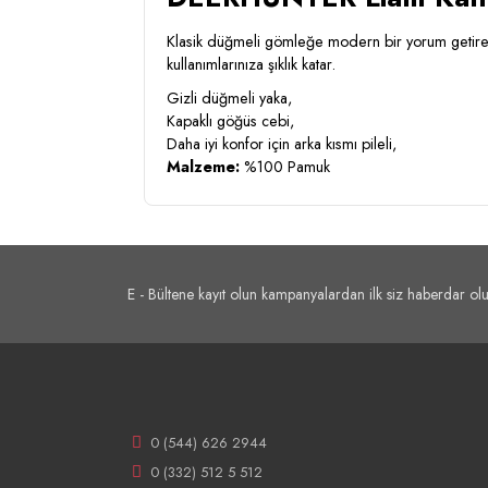
Klasik düğmeli gömleğe modern bir yorum getiren 
kullanımlarınıza şıklık katar.
Gizli düğmeli yaka,
Kapaklı göğüs cebi,
Daha iyi konfor için arka kısmı pileli,
Malzeme:
%100 Pamuk
E - Bültene kayıt olun kampanyalardan ilk siz haberdar olu
0 (544) 626 2944
0 (332) 512 5 512