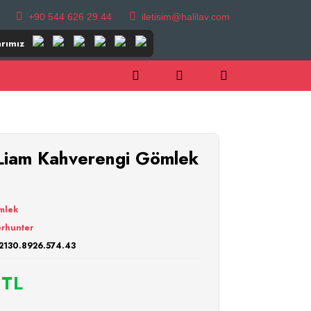
+90 544 626 29 44
iletisim@halilav.com
rımız
iam Kahverengi Gömlek
mlek
rhunter
2130.8926.574.43
 TL