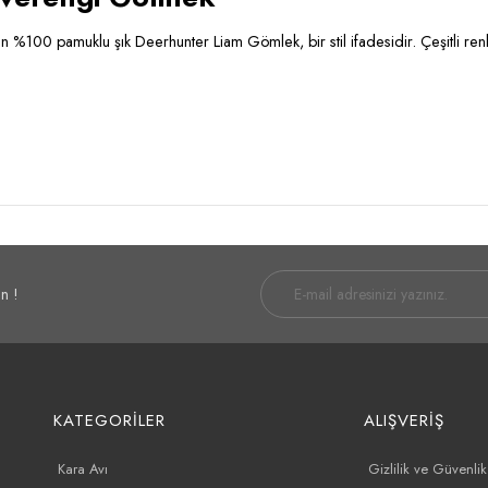
%100 pamuklu şık Deerhunter Liam Gömlek, bir stil ifadesidir. Çeşitli ren
n !
KATEGORİLER
ALIŞVERİŞ
Kara Avı
Gizlilik ve Güvenlik