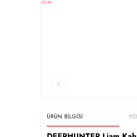
ÜRÜN BİLGİSİ
YO
DEERHUNTER Liam Kah