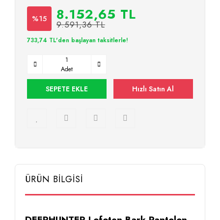
8.152,65 TL
%15
9.591,36 TL
733,74 TL'den başlayan taksitlerle!
Adet
SEPETE EKLE
Hızlı Satın Al
ÜRÜN BİLGİSİ
DEERHUNTER Lofoten Bark Pantolon