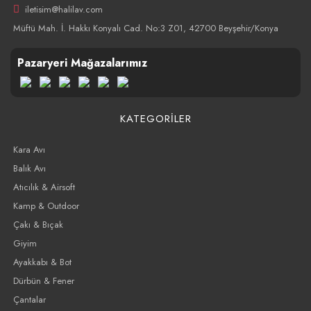
iletisim@halilav.com
Müftü Mah. İ. Hakkı Konyalı Cad. No:3 Z01, 42700 Beyşehir/Konya
Pazaryeri Mağazalarımız
KATEGORİLER
Kara Avı
Balık Avı
Atıcılık & Airsoft
Kamp & Outdoor
Çakı & Bıçak
Giyim
Ayakkabı & Bot
Dürbün & Fener
Çantalar