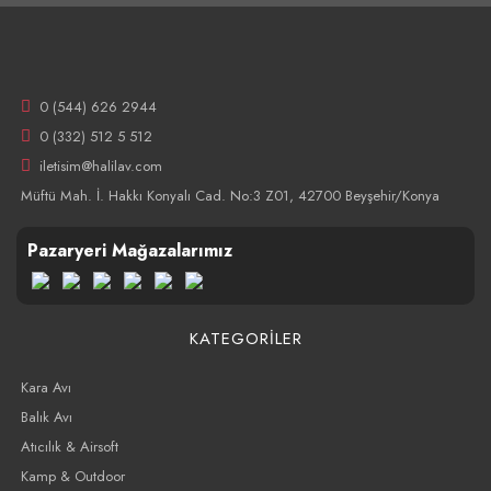
0 (544) 626 2944
0 (332) 512 5 512
iletisim@halilav.com
Müftü Mah. İ. Hakkı Konyalı Cad. No:3 Z01, 42700 Beyşehir/Konya
Pazaryeri Mağazalarımız
KATEGORİLER
Kara Avı
Balık Avı
Atıcılık & Airsoft
Kamp & Outdoor