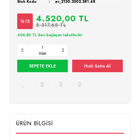
Stok Kodu
av_2130.3502.381.48
4.520,00 TL
%15
5.317,65 TL
406,80 TL'den başlayan taksitlerle!
Adet
SEPETE EKLE
Hızlı Satın Al
ÜRÜN BİLGİSİ