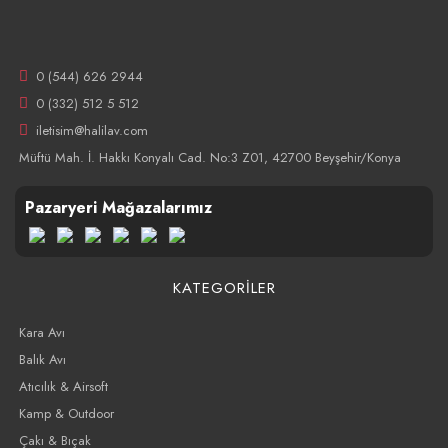
0 (544) 626 2944
0 (332) 512 5 512
iletisim@halilav.com
Müftü Mah. İ. Hakkı Konyalı Cad. No:3 Z01, 42700 Beyşehir/Konya
Pazaryeri Mağazalarımız
KATEGORİLER
Kara Avı
Balık Avı
Atıcılık & Airsoft
Kamp & Outdoor
Çakı & Bıçak