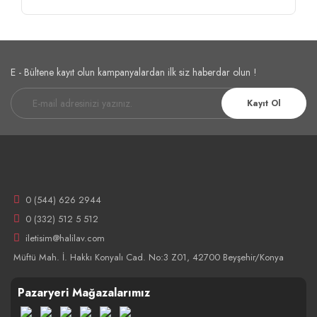
E - Bültene kayıt olun kampanyalardan ilk siz haberdar olun !
Kayıt Ol
0 (544) 626 2944
0 (332) 512 5 512
iletisim@halilav.com
Müftü Mah. İ. Hakkı Konyalı Cad. No:3 Z01, 42700 Beyşehir/Konya
Pazaryeri Mağazalarımız