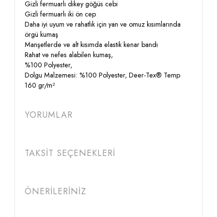
Gizli fermuarlı dikey göğüs cebi
Gizli fermuarlı iki ön cep
Daha iyi uyum ve rahatlık için yan ve omuz kısımlarında
örgü kumaş
Manşetlerde ve alt kısımda elastik kenar bandı
Rahat ve nefes alabilen kumaş,
%100 Polyester,
Dolgu Malzemesi: %100 Polyester, Deer-Tex® Temp
160 gr/m²
YORUMLAR
TAKSİT SEÇENEKLERİ
ÖNERİLERİNİZ