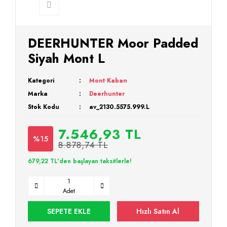
DEERHUNTER Moor Padded
Siyah Mont L
Kategori
Mont Kaban
Marka
Deerhunter
Stok Kodu
av_2130.5575.999.L
7.546,93 TL
%15
8.878,74 TL
679,22 TL'den başlayan taksitlerle!
Adet
SEPETE EKLE
Hızlı Satın Al