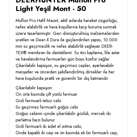
Light Yeşil Mont - 50
Muflon Pro Hafif Maont, aktif avlarda hareket özgürlüğü,
nefes alabilirlik ve hava koşullarına karşı koruma sunmak
üzere tasarlanmıştır. Geri dönüştürülmüş malzemelerden
üretilen ve Deer-X Dura ile güçlendirilen yapısı, 10.000
mm su geçirmezlik ve nefes alabilirlik sağlayan DEER-
TEX® membran ile desteklenir. Su itici kaplama, file astar
ve havalandırma fermuarları gün boyu konfor sağlar.
Çıkarılabilir kapüşon, su geçirmez cepler, ayarlanabilir
manşetler ve önceden şekillendirilmiş dirsekler ile her
hava koşulunda pratik ve güvenilir bir dış katmandır.
Çıkarılabilir kapüşon
Ön orta kısımda çift yönlü fermuar.
Gizli fermuarlı telsiz cebi
Su geçirmez fermuarlı göğüs cebi
Göğüs cebinin içinde çıkarılabilir gözlük, mercek vb.
parlatma bezi bulunur.
Gizli fermuarlı iki adet el ısıtma cebi,
Önde kapaklı iki cep ve ön kısımda ek bir fermuarlı cep,