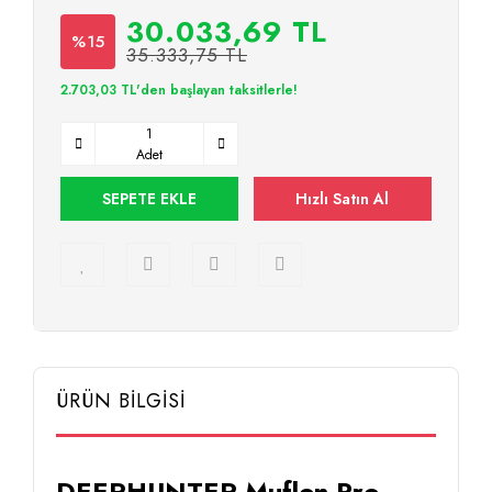
30.033,69 TL
%15
35.333,75 TL
2.703,03 TL'den başlayan taksitlerle!
Adet
SEPETE EKLE
Hızlı Satın Al
ÜRÜN BİLGİSİ
DEERHUNTER Muflon Pro