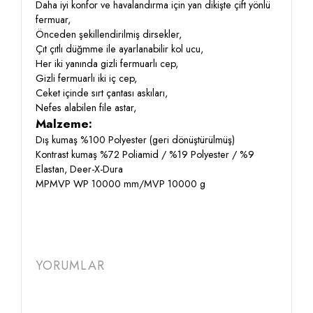
Daha iyi konfor ve havalandırma için yan dikişte çift yönlü
fermuar,
Önceden şekillendirilmiş dirsekler,
Çıt çıtlı düğmme ile ayarlanabilir kol ucu,
Her iki yanında gizli fermuarlı cep,
Gizli fermuarlı iki iç cep,
Ceket içinde sırt çantası askıları,
Nefes alabilen file astar,
Malzeme:
Dış kumaş %100 Polyester (geri dönüştürülmüş)
Kontrast kumaş %72 Poliamid / %19 Polyester / %9
Elastan, Deer-X-Dura
MPMVP WP 10000 mm/MVP 10000 g
YORUMLAR