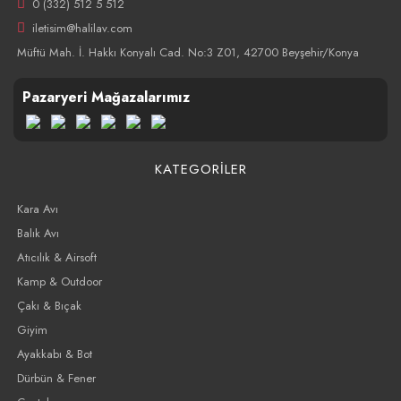
0 (332) 512 5 512
iletisim@halilav.com
Müftü Mah. İ. Hakkı Konyalı Cad. No:3 Z01, 42700 Beyşehir/Konya
Pazaryeri Mağazalarımız
KATEGORİLER
Kara Avı
Balık Avı
Atıcılık & Airsoft
Kamp & Outdoor
Çakı & Bıçak
Giyim
Ayakkabı & Bot
Dürbün & Fener