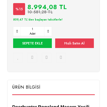
8.994,08 TL
%15
10.581,28 TL
809,47 TL'den başlayan taksitlerle!
Adet
SEPETE EKLE
Hızlı Satın Al
ÜRÜN BİLGİSİ
Deerhunter Rogaland Macere Yeşili