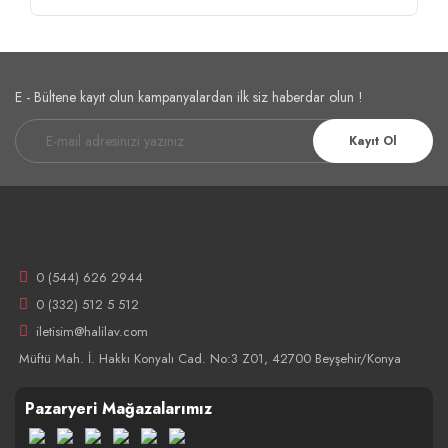
E - Bültene kayıt olun kampanyalardan ilk siz haberdar olun !
Kayıt Ol
0 (544) 626 2944
0 (332) 512 5 512
iletisim@halilav.com
Müftü Mah. İ. Hakkı Konyalı Cad. No:3 Z01, 42700 Beyşehir/Konya
Pazaryeri Mağazalarımız