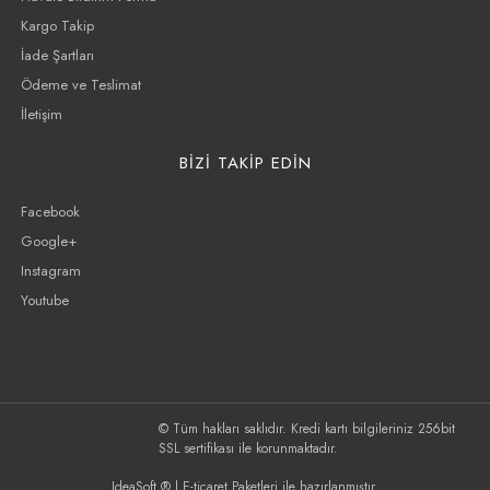
Kargo Takip
İade Şartları
Ödeme ve Teslimat
İletişim
BİZİ TAKİP EDİN
Facebook
Google+
Instagram
Youtube
© Tüm hakları saklıdır. Kredi kartı bilgileriniz 256bit
SSL sertifikası ile korunmaktadır.
IdeaSoft ®
|
E-ticaret
Paketleri ile hazırlanmıştır.